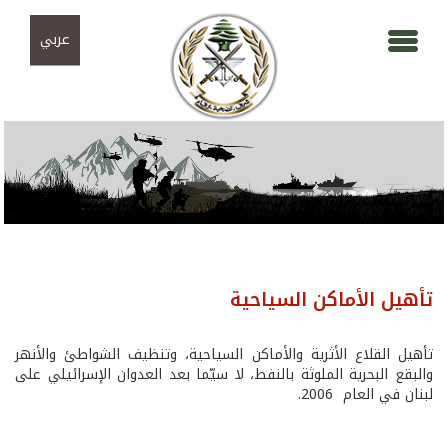
Skip to navigation
تجاوز إلى المحتوى الرئيسي
عربي
تأهيل الأماكن السياحية
تأهيل القلاع الأثرية والأماكن السياحية، وتنظيف الشواطئ والأنهر
والبقع البحرية الملوثة بالنفط، لا سيّما بعد العدوان الإسرائيلي على
لبنان في العام 2006.