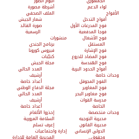
الجمهوري
البوم الصوَر
لواء الدعم
أشرطة مصورة
الأفواج
الملف الصحفي
أفواج التدخل
شعار الجيش
فوج المدرعات الأول
صورة القائد
فوجا المدفعية
الرسمية
فوج الأشغال
منشورات
المستقل
برنامج الجندي
فوج الإشارة
فيروس كورونا
فوج المضاد للدروع
كتيّبات
فوج الهندسة
مجلة الجيش
أفواج الحدود البرية
العدد الحالي
وحدات خاصة
أرشيف
الفوج المجوقل
أعداد خاصة
فوج المغاوير
مجلة الدفاع الوطني
فوج مغاوير البحر
العدد الحالي
مدرسة القوات
أرشيف
الخاصة
أعداد خاصة
وحدات متخصصة
إحذروا الألغام
مديرية التوجيه
السلامة المرورية
مديرية القانون
إعرف تسلم
الدولي الإنساني
إدارة واجتماعيات
وحقوق...
المديرية العامة للإدارة