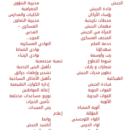
الجيش
مديرية الشؤون
قادة الجيش
الجغرافية
رؤساء الأركان
الكليات والمدارس
محطات تاريخية
مديرية التعاون
مهمات الجيش
العسكري –
المرأة في الجيش
المدني
المتحف العسكري
المزيد...
خدمة العلم
النوادي العسكرية
شهداؤنا
نوادي الضباط
رتب وأوسمة
نوادي الرتباء
شروط التطوع
تنمية مجتمعية
شعارات و رايات
تأهيل البنى التحتية
تطوير قدرات الجيش
تشجير وإطفاء حرائق
الهيكلية
تأهيل الأماكن السياحية
قيادة الجيش
إدارة الكوارث الطبيعية
القوات الجوية
إغاثة المواطنين
القوات البحرية
توزيع مساعدات مختلفة
الألوية
تأمين الخبرات
ألوية المشاة
رش المبيدات
المؤللة
إعلام
اللواء اللوجستي
روابط
لواء الحرس
أناشيد الجيش