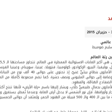
د
 عالمي
 سليم ضوميط
ون رئة العالم
زيل، بوليفيا، البيرو، الإكوادور، كولومبيا، فنزويلا، غينيا، سورينام، وغينيا ال
لإضافة إلى حوالى المليوني ونصف حشرة. كما تضم مجموعة كاملة من المخلوق
لضفادع السّامّة، والفهود.
الأمازون بجمالٍ طبيعيٍّ خلّابٍ، ويشار إليها باسم «رئة الأرض» لأنها تنتج
ار وأوراقها، فإن نور الشمس لا يدخل أرض الغابة. وعندما تُمطر، يستغرق و
الى الخمسين من هؤلاء القبائل لم يقيموا أي اتّصال مع العالم الخارجي!