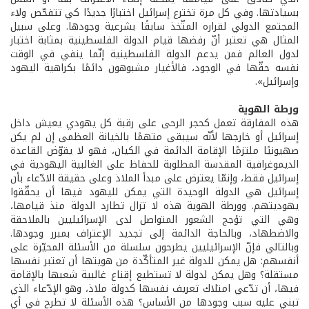
بسيادتها. وفي كل مرة تخترع إسرائيل اختبارًا جديدًا كي تتفحّص ولاء
المجتمع الدولي لقراره المتّخذ سابقًا بشرعية وجودها. وعلى سبيل
المثال هي تعتبر أنّ رفضها قيام الدولة الفلسطينية بمثابة اختبار
لدول العالم فمن يدعم الدولة الفلسطينية إنّما ينفي في الوقت
نفسه حقّها في الوجود، فالأغيار مشبوهون دائمًا بكراهية اليهود
وإسرائيل».
ورطة الهوية
هذه المفارقة تعمل كحجر الرحى على رقبة كل يهودي يعيش داخل
إسرائيل أو خارجها لأنّه سيبقى متهمًا بالخيانة العظمى إن لم يكن
صهيونيًا ملتزمًا الإقامة الدائمة في الكيان، فهو لا يقوّض القاعدة
الديموغرافية المقدسة المطلوبة للحفاظ على الغالبية اليهودية في
إسرائيل فقط، وإنمّا يعترض على مبدأ الملاذ وعلى حقيقة الادّعاء بأن
إسرائيل هي الدولة الوحيدة التي يمكن لليهود فيها أن يحقّقوا
يهوديتهم. وورطة الهوية هذه لا تزال تطارد الدولة منذ قيامها،
وهي التي تؤجج الشعور المتواصل لدى الإسرائيليين بالملاحقة
والاضطهاد، وبالحاجة الدائمة إلى تجديد الإعتراف بمبرر وجودها.
وبالتالي فإنّ الإسرائيليين يطرحون سلسلة من الأسئلة المحيّرة على
أنفسهم: هل يمكن للدولة غير المتأكّدة من هويتها أن تعتبر نفسها
مستقلة؟ وهل يمكن لدولة لا تستطيع إقناع غالبية شعبها بالإقامة
فيها، أن تدّعي امتلاك تعريف نفسها كدولة ملاذ، وهو الإدّعاء الذي
تبني عليه سبب وجودها من الأساس؟ هذه الأسئلة لا تطرح في أي