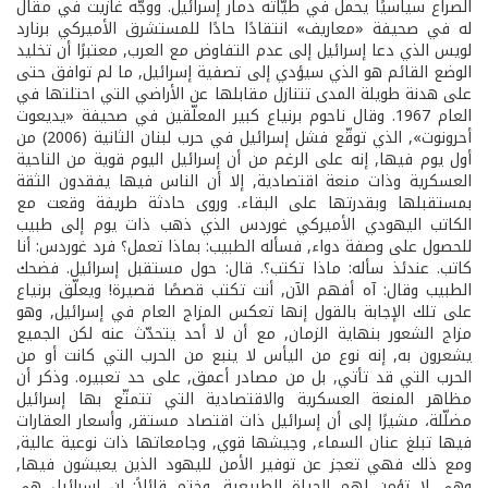
الصراع سياسيًا يحمل في طيّاته دمار إسرائيل‏.‏ ووجّه غازيت في مقال
له في صحيفة‏ «معاريف»‏ انتقادًا حادًا للمستشرق الأميركي برنارد
لويس الذي دعا إسرائيل إلى عدم التفاوض مع العرب‏,‏ معتبرًا أن تخليد
الوضع القائم هو الذي سيؤدي إلى تصفية إسرائيل‏,‏ ما لم توافق حتى
على هدنة طويلة المدى تتنازل مقابلها عن الأراضي التي احتلتها في
العام ‏1967.‏ وقال ناحوم برنياع كبير المعلّقين في صحيفة‏ «يديعوت
أحرونوت»,‏ الذي توقّع فشل إسرائيل في حرب لبنان الثانية (2006) من
أول يوم فيها‏,‏ إنه على الرغم من أن إسرائيل اليوم قوية من الناحية
العسكرية وذات منعة اقتصادية‏,‏ إلا أن الناس فيها يفقدون الثقة
بمستقبلها وبقدرتها على البقاء‏.‏ وروى حادثة طريفة وقعت مع
الكاتب اليهودي الأميركي غوردس الذي ذهب ذات يوم إلى طبيب
للحصول على وصفة دواء‏,‏ فسأله الطبيب‏: بماذا تعمل؟‏ فرد غوردس‏:‏ أنا
كاتب‏.‏ عندئذ سأله‏:‏ ماذا تكتب؟‏.‏ قال‏:‏ حول مستقبل إسرائيل‏.‏ فضحك
الطبيب‏‏ وقال‏:‏ آه أفهم الآن‏,‏ أنت تكتب قصصًا قصيرة‏!‏ ويعلّق برنياع
على تلك الإجابة بالقول إنها تعكس المزاج العام في إسرائيل‏,‏ وهو
مزاج الشعور بنهاية الزمان‏,‏ مع أن لا أحد يتحدّث عنه لكن الجميع
يشعرون به‏,‏ إنه نوع من اليأس لا ينبع من الحرب التي كانت أو من
الحرب التي قد تأتي‏,‏ بل من مصادر أعمق‏,‏ على حد تعبيره‏.‏ وذكر أن
مظاهر المنعة العسكرية والاقتصادية التي تتمتّع بها إسرائيل
مضلّلة‏،‏ مشيرًا إلى أن إسرائيل ذات اقتصاد مستقر‏,‏ وأسعار العقارات
فيها تبلغ عنان السماء‏,‏ وجيشها قوي‏,‏ وجامعاتها ذات نوعية عالية‏,‏
ومع ذلك فهي تعجز عن توفير الأمن لليهود الذين يعيشون فيها‏,‏
وهي لا تؤمن لهم الحياة الطبيعية‏.‏ وختم قائلاً: إن إسرائيل هي