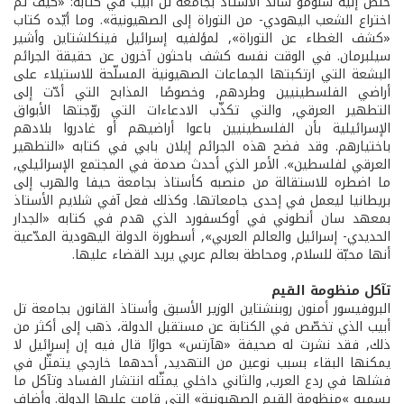
خلص إليه شلومو ساند الأستاذ بجامعة تل أبيب في كتابه‏:‏ «كيف تم
اختراع الشعب اليهودي‏-‏ من التوراة إلى الصهيونية‏».‏ وما أيّده كتاب‏‏
«كشف الغطاء عن التوراة»,‏ لمؤلفيه إسرائيل فينكلشتاين وأشير
سيلبرمان‏.‏ في الوقت نفسه كشف باحثون آخرون عن حقيقة الجرائم
البشعة التي ارتكبتها الجماعات الصهيونية المسلّحة للاستيلاء على
أراضي الفلسطينيين وطردهم‏,‏ وخصوصًا المذابح التي أدّت إلى
التطهير العرقي‏,‏ والتي تكذّب الادعاءات التي روّجتها الأبواق
الإسرائيلية بأن الفلسطينيين باعوا أراضيهم أو غادروا بلادهم
باختيارهم‏.‏ وقد فضح هذه الجرائم إيلان بابي في كتابه‏ «التطهير
العرقي لفلسطين‏».‏ الأمر الذي أحدث صدمة في المجتمع الإسرائيلي‏,‏
ما اضطره للاستقالة من منصبه كأستاذ بجامعة حيفا‏ والهرب إلى
بريطانيا ليعمل في إحدى جامعاتها‏. وكذلك فعل آفي شلايم الأستاذ
بمعهد سان أنطوني في أوكسفورد‏ الذي هدم في‏ كتابه‏ «الجدار
الحديدي‏-‏ إسرائيل والعالم العربي‏»,‏ أسطورة الدولة اليهودية المدّعية
أنها محبّة للسلام‏,‏ ومحاطة بعالم عربي يريد القضاء عليها‏.‏
تآكل منظومة القيم
البروفيسور أمنون روبنشتاين الوزير الأسبق وأستاذ القانون بجامعة تل
أبيب الذي تخصّص في الكتابة عن مستقبل الدولة، ذهب إلى أكثر من
ذلك‏,‏ فقد نشرت له صحيفة «هآرتس» حوارًا‏ قال فيه إن إسرائيل لا
يمكنها البقاء بسبب نوعين من التهديد‏,‏ أحدهما خارجي يتمثّل في
فشلها في ردع العرب‏,‏ والثاني داخلي يمثّله انتشار الفساد وتآكل ما
يسميه ‏»منظومة القيم الصهيونية‏» التي قامت عليها الدولة‏.‏ وأضاف