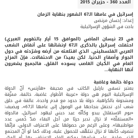
العدد 360 - حزيران 2015
إسرائيل في عامها الـ67 الشعور بنهاية الزمان
إعداد: إحسان مرتضى
باحث في الشؤون الإسرائيلية
في 23 نيسان الماضي (الموافق 15 أيار بالتقويم العبري)
احتفلت إسرائيل بالذكرى الـ67 لإنشائها على أنقاض الشعب
العربي الفلسطيني، الذي اقتلعته من أرضه وشرّدته في دول
الجوار وأصقاع الدنيا. لكن بعيدًا من الاحتفالات، فإنّ المزاج
العام في الكيان الغاصب يسوده القلق، فالجميع يشعرون
أنها النهاية...
دولة خائفة وغاضبة
يعتبر تسفي بارئيل الكاتب في صحيفة «هآرتس» أنّ الدولة
الإسرائيلية اليوم هي دولة «غريبة الأطوار، غاضبة، خائفة، ممزّقة
ومشحونة بالكراهية. دولة بلا حدود مع قدم واحدة، عالقة في حلق
شعب آخر، تحتفل بنجاحها في الوصول إلى عامها الـ67»، ويضيف:
«يوم الاستقلال يبدو وكأنّه عيد ديني ليهود اسرائيل، فالدولة
«المستقلّة» لا تزال تدير حربًا من أجل البقاء ضدّ خُمس عدد
مواطنيها». وعلى الرغم من حصولها على الاعتراف الدولي، فإنّها
تتصرف كأنها لا تزال تتلهّف للحصول عليه، وذلك كما لو أنّ المجتمع
الذي صادق على قيامها يمكنه إلغاء الاعتراف بها أو المسّ