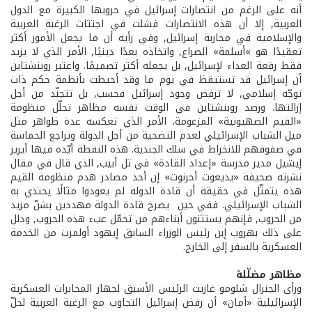
أنه على الرغم من انتصارات إسرائيل في حروبها الكبيرة مع الدول
العربية‏,‏ إلا أن هذه الانتصارات فشلت في اجتثاث الرغبة العربية
والإسلامية في محاربة إسرائيل‏,‏ وفي رأيه أن ما يجعل الأمور أكثر
تعقيدًا هو ‏»أسلمة» الصراع‏,‏ واتخاذه بعدًا دينيًا‏,‏ الأمر الذي لا يزيد
فقط رقعة العداء لإسرائيل‏,‏ بل يجعله أكثر تصميمًا‏.‏ واعتبر روبنشتاين
أن إسرائيل قد تستيقظ في يوم ما وقد أحيطت بأنظمة حكم ذات
توجّه إسلامي‏,‏ لا ترفض وجود إسرائيل فحسب‏,‏ بل تتجنّد من أجل
إزالتها‏.‏ ورصد روبنشتاين في الوقت نفسه مظاهر تحلّل منظومة‏
«القيم الصهيونية» المزعومة، الأمر الذي تعكسه عدة ظواهر‏ مثل
ميل الشباب الإسرائيلي لعدم التضحية من أجل الدولة وتراجع الحماسة
في صفوفهم للانخراط في سلك الجندية‏.‏ هذه النقطة أيّده فيها أيريز
إيشيل مدير مدرسة‏‏ «إعداد القادة‏» في تل أبيب‏,‏ الذي قال في مقال
نشرته صحيفة‏ «يديعوت أحرنوت‏» إن أحد مصادر هدم منظومة القيم
هذه يتمثّل في حقيقة أن قادة الدولة لم يعودوا مثالًا يحتذي به
الشباب الإسرائيلي‏.‏ ففي حين يصرخ قادة الدولة مهددين بشنّ مزيد
من الحروب‏,‏ فإنهم يستثنون أبناءهم من تحمّل عبء هذه الحروب‏,‏ ودلل
على ذلك بهروب إبن رئيس الوزراء السابق إيهود أولمرت من الخدمة
العسكرية بالسفر إلى الخارج‏.‏
مظاهر مضلّلة
ورأى الجنرال شلومو غازيت الرئيس الأسبق لجهاز المخابرات العسكرية
الإسرائيلية‏‏ «أمان‏»‏ أن رفض إسرائيل التجاوب مع الرغبة العربية لحلّ