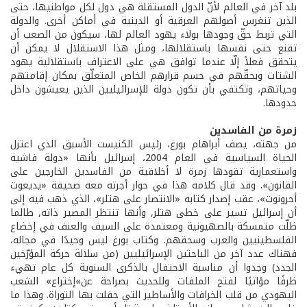
بلد آخر في العالم لأنّ الدول المستقلة هي دول لكل مواطنيها، حتى
الذين تنغرس أصولهم العرقية أو الدينية في أماكن أخرى. والدولة
التي تربط حقّ وجودها بولاء يهود العالم لها، سيكون من الصعب أن
تقنع حتى نفسها باستقلالها، ومثل هذا الاستقلال لا يمكن أن
يتحقق فعلاً إلّا عندما توافق هي على الاعتراف باستقلالية يهود
الشتات وبحقّهم في حسم قرارهم الخاص المتعلّق بمكان إقامتهم
وحياتهم، وتكتفي بأن تكون دولة للإسرائيليين الذين يعيشون داخل
حدودها.
زمرة من الفاسدين
من جهته، يصف أبراهام بورغ، رئيس الكنيست الأسبق الذي اعتزل
الحياة السياسية في العام ‏2004‏، إسرائيل بأنها‏ «دولة فاشية
واستعمارية تقودها زمرة لا أخلاقية من الفاسدين الخارجين على
القانون‏».‏ وقد قال كلامه هذا في حوار أجرته معه صحيفة «يديعوت
أحرونوت‏»، عقب إصدار كتابه‏‏ «الانتصار على هتلر»، الذي ذهب فيه إلى
أن إسرائيل تسير على خطى هتلر‏,‏ وأنها تنتظر المصير ذاته‏,‏ طالما
ظلّت متمسكة بالصهيونية ومعتمدة على السيف والعنف في إخضاع
الفلسطينيين والعرب وسحقهم‏.‏ وكتاب بورغ ليس وحيدًا في مجاله،
فهناك عدد آخر من الباحثين الإسرائيليين‏ (‏من سلالة حركة المؤرّخين
الجدد‏)‏ وجدوا أن مناسبة الاحتفال بالذكرى السنوية كل عام تهيء
ظرفًا مؤاتيًا لفتح الملفات وللحديث بصراحة عن‏»‏إختراع»‏ الشعب
اليهودي من قلب الخرافات والأساطير التي حفلت بها التوراة‏.‏ وهذا ما