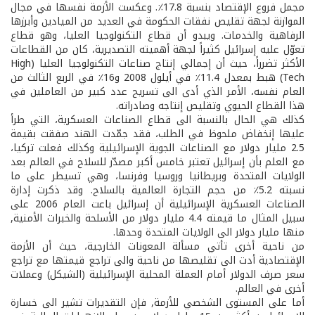
مجمل فروع الإقتصاد بنسبة 17.8٪. وعكست الأزمة نفسها في مجال
الموازنة لجهة تقليص نفقات الحكومة في العديد من الميادين وأبرزها
الرفاهية والخدمات. ويبدو أن قطاع التكنولوجيا العليا، وهو قطاع
تعوّل عليه إسرائيل كثيراً لجهة أهميته التصديرية، كان من القطاعات
الأكثر تضرراً، حيث أن إجمالي إنتاج صناعات التكنولوجيا العليا (High
Tech) هبط بمعدل 11.4٪ في أيلول 2008 و16٪ في الربع الثالث من
العام نفسه، الأمر الذي أدى الى تسريح عدد كبير من العاملين في
هذا القطاع الحيوي وتقليص إنتاجه وصادراته.
كذلك هي الحال بالنسبة الى قطاع الصناعات العسكرية، التي طرأ
عليها إنخفاض ملحوظ في الطلب، فقد جمّدت الهند صفقت بقيمة
2.5 مليار دولار مع الصناعات الجوية الإسرائيلية وكذلك فعلت تركيا،
مع العلم بأن إسرائيل تعتبر خامس أكبر مصدّر للسلاح في العالم بعد
الولايات المتحدة وبريطانيا وروسيا وفرنسا، وهي تسيطر على ما
نسبته 5.2٪ من حجم التجارة العالمية بالسلاح. وقد ذكرت إدارة
الصناعات العسكرية الإسرائيلية أن إسرائيل باعت العام 2006 على
سبيل المثال ما قيمته 4.4 مليار دولار من الأسلحة والخبرات الأمنية,
منها مليار دولار الى الولايات المتحدة وحدها.
من ناحية أخرى تأتي مسألة المعونات الخارجية، حيث أن الأزمة
الإقتصادية أدت الى تقليصها من ناحية والى تراجع قيمتها مع تراجع
سعر صرف الدولار أمام العملة المحلية الإسرائيلية (الشيكل) وعملات
أخرى في العالم.
أما على المستوى الشخصي للأزمة, فإن التقديرات تشير الى خسارة