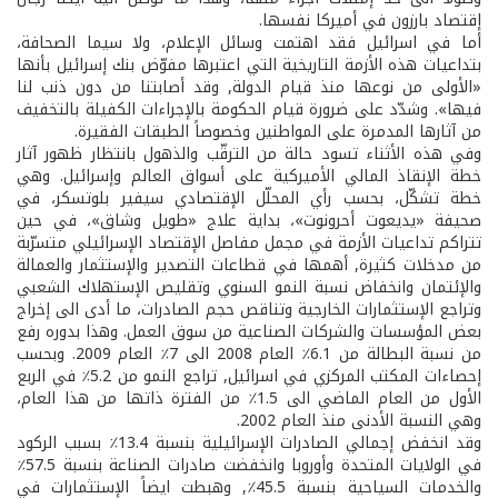
إقتصاد بارزون في أميركا نفسها.
أما في اسرائيل فقد اهتمت وسائل الإعلام، ولا سيما الصحافة،
بتداعيات هذه الأزمة التاريخية التي اعتبرها مفوّض بنك إسرائيل بأنها
«الأولى من نوعها منذ قيام الدولة, وقد أصابتنا من دون ذنب لنا
فيها». وشدّد على ضرورة قيام الحكومة بالإجراءات الكفيلة بالتخفيف
من آثارها المدمرة على المواطنين وخصوصاً الطبقات الفقيرة.
وفي هذه الأثناء تسود حالة من الترقّب والذهول بانتظار ظهور آثار
خطة الإنقاذ المالي الأميركية على أسواق العالم وإسرائيل. وهي
خطة تشكّل، بحسب رأي المحلّل الإقتصادي سيفير بلوتسكر، في
صحيفة «يديعوت أحرونوت»، بداية علاج «طويل وشاق»، في حين
تتراكم تداعيات الأزمة في مجمل مفاصل الإقتصاد الإسرائيلي متسرّبة
من مدخلات كثيرة, أهمها في قطاعات التصدير والإستثمار والعمالة
والإئتمان وانخفاض نسبة النمو السنوي وتقليص الإستهلاك الشعبي
وتراجع الإستثمارات الخارجية وتناقص حجم الصادرات، ما أدى الى إخراج
بعض المؤسسات والشركات الصناعية من سوق العمل. وهذا بدوره رفع
من نسبة البطالة من 6.1٪ العام 2008 الى 7٪ العام 2009. وبحسب
إحصاءات المكتب المركزي في اسرائيل, تراجع النمو من 5.2٪ في الربع
الأول من العام الماضي الى 1.5٪ من الفترة ذاتها من هذا العام،
وهي النسبة الأدنى منذ العام 2002.
وقد انخفض إجمالي الصادرات الإسرائيلية بنسبة 13.4٪ بسبب الركود
في الولايات المتحدة وأوروبا وانخفضت صادرات الصناعة بنسبة 57.5٪
والخدمات السياحية بنسبة 45.5٪, وهبطت ايضاً الإستثمارات في