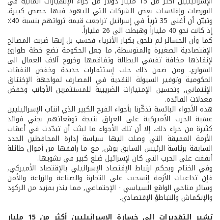
الإسرائيليين أكثر من 15 مليار دولار من جراء الإنهيارات المالية في
البورصات وإفلاسات بعض الشركات التي لليهود فيها حصص كبيرة.
وتبيّن أن أغنى 35 ثرياً في إسرائيل تراجعت قيمة ثرواتهم بنسبة 40٪
إذ كانت نحو 40 ملياراً وهبطت الى 26 ملياراً.
كما وأن الخسائر لم تلحق بكبار الأثرياء فحسب بل إنها ضربت المصالح
الإقتصادية الصغيرة والمتوسطة, ما جعل الحكومة تضع خطة طوارئ
لإنقاذها مخافة تفشي البطالة وتفاقمها وخروج آلاف العمال الى
الشوارع، ومن ضمن ذلك جلب إستثمارات جديدة وخفض النفقات
الحكومية وتوفير السيولة النقدية في المصارف لمواجهة الإختناق
الإئتماني, وتحسين الإمتيازات الضريبية للمستثمرين الأجانب وخفض
معدلات الفائدة.
هذه الأجواء البائسة تذكّرنا بأجواء الفرح الكبير الذي انتاب الإسرائيليين
عشية الحرب الأميركية على العراق نتيجة توقعاتهم بجني فوائد
كثيرة من جراء ذلك. إلا أن تلك الأجواء ما لبثت أن تبدّدت في أعقاب
الأزمة العميقة التي وصلت اليها سياسة إدارة المحافظين الجدد
السابقة برئاسة الرئيس السابق بوش, مع ما رافقها من أموال طائلة
أنفقت على الحرب التي كان لإسرائيل ضلع كبير في نشوبها.
وفي الختام وبحكم ارتباط الإقتصاد الإسرائيلي بالإقتصاد الأميركي,
فإن تداعيات الأزمة إنسحبت على التجارة والصناعة والزراعة والأمن
وسائر مناحي الواقع السياسي - الإجتماعي, مما ينذر بمزيد من الركود
والإنكماش والتباطؤ الإقتصادي.
تشير التقديرات الى خسارة الإسرائيليين أكثر من 15 مليار