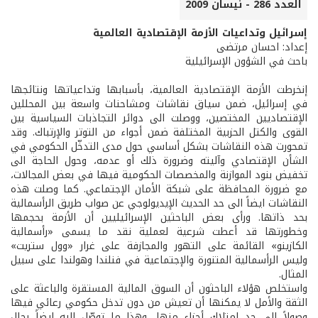
العدد 286 - نيسان 2009
إسرائيل وتداعيات الأزمة الإقتصادية العالمية
إعداد: احسان مرتضى
باحث في الشؤون الإسرائيلية
إنخرطت الأزمة الإقتصادية العالمية، بأسبابها وتداعياتها ونتائجها
في إسرائيل، ضمن سياق نقاشات ومشاحنات واسعة بين المحللين
الإقتصاديين المختصين، ووصلت الى دوائر التجاذبات السياسية بين
القوى والكتل الحزبية المختلفة ضمن أجواء من التوتر والإرتباك. وقد
تمحورت هذه النقاشات بشكل أساسي حول مدى التدخّل الحكومي في
الشأن الإقتصادي وآليته وضرورة ذلك أو عدمه، وحول الحاجة الى
تخفيض بنود الموازنة والمخصصات الحكومية فيها في بعض المجالات،
مع ضرورة المحافظة على شبكة الأمان الإجتماعي. كما وصلت هذه
النقاشات ايضاً الى حد الحديث الإيديولوجي عن صواب طريق الرأسمالية
بحد ذاتها. ورأى بعض الباحثين الإسرائيليين أن الأزمة بحجمها
وخطورتها قد أعطت شرعية لعملية نقد ما يسمى «رأسمالية
الكازينو» القائمة على التهور والمجازفة على غرار «وول ستريت»
وليس الرأسمالية المتنورة والإجتماعية في فنلندا وهولندا على سبيل
المثال.
واستخلص هؤلاء الباحثون أن السوق المالية المستقرة والباعثة على
الثقة والأمل لا يمكنها أن تعيش من دون تدخل حكومي رعائي فيها
وصولاً الى حد إمتلاك أجزاء منها، وهذا ما توصّل اليه ايضاً رجال