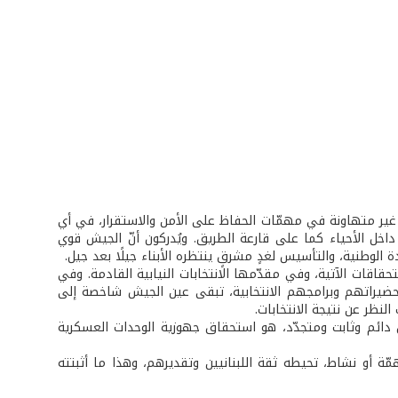
 غير متهاونة في مهمّات الحفاظ على الأمن والاستقرار، في أي
ل الأحياء كما على قارعة الطريق. ويُدركون أنّ الجيش قوي
 الوطنية، والتأسيس لغدٍ مشرقٍ ينتظره الأبناء جيلًا بعد جيل.
قاقات الآتية، وفي مقدّمها الانتخابات النيابية القادمة. وفي
حضيراتهم وبرامجهم الانتخابية، تبقى عين الجيش شاخصة إلى
نظر عن نتيجة الانتخابات.
ق دائم وثابت ومتجدّد، هو استحقاق جهوزية الوحدات العسكرية
ة أو نشاط، تحيطه ثقة اللبنانيين وتقديرهم، وهذا ما أثبتته