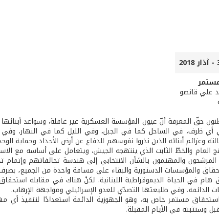
ستمر
يد علي قانصو
نون حقّ المعرفة أنّ عيون المؤسسة العسكرية غير غافلة، وسواعد أبنائها
ي ظرف، في الساحل كما في الجبل، وفي الليل كما في النهار، وفي داخ
لته وعزائم أبنائه الذين نذروا نفوسهم للدفاع عن أرض الأجداد وحماية الوحدة
ج العام والخطّ الثابت الذي ينتهجه الجيش، ويتعامل على أساسه مع الاستح
لمرشحون والمهتمون بالشأن الانتخابي إلى هندسة تحالفاتهم وإتمام ت
حقاق والمؤسسات الدستورية والبقاء على مسافة واحدة من الجميع، بصرف ال
ق هام في الحياة الديموقراطية اللبنانية. لكنْ هناك في مقابله استحقا
ات الدائمة، وفي طليعتها التصدّي للعدو الإسرائيلي ومواجهة الإرهاب.
استحقاق مستمر خاص به، وهو الجهوزية الدائمة استعدادًا لتنفيذ أي مهمّ
بل وستثبته في الأيام المقبلة.