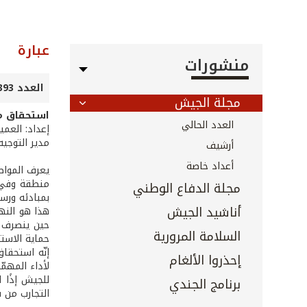
عبارة
منشورات
العدد 393 - آذار 2018
مجلة الجيش
استحقاق م
العدد الحالي
إعداد: العم
مدير التوجيه
أرشيف
أعداد خاصة
يعرف المواط
منطقة وفي أ
مجلة الدفاع الوطني
بمبادئه ورسا
أناشيد الجيش
هذا هو النه
حين ينصرف ا
السلامة المرورية
حماية الاست
إنّه استحقا
إحذروا الألغام
لأداء المهمّ
للجيش إذًا 
برنامج الجندي
التجارب من ق