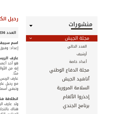
رحيل الكب
منشورات
العدد 236 - شباط 2005
مجلة الجيش
اسم سيبقى 
العدد الحالي
إعداد: وفيق
أرشيف
عارف الري
أعداد خاصة
هو أحد أعمد
إنه من الأوا
مجلة الدفاع الوطني
منّا.
أناشيد الجيش
عارف الريس غا
مع رحيل عار
السلامة المرورية
وتبقي أسماء
إحذروا الألغام
انطلاقة فن
برنامج الجندي
هناك بالتجا