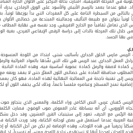
لونية في المرحلة الافريقية، امتازت بحالة التركيز على الألوان الحارة ا
د. فهو عندما يعمد بالرسم الأبيض والأسود على الورق الرمادي، يدرك أنه «يش
التالي من السيطرة التامة على كل المفردات التي بدأ يوزعها لونياً، بغ
ً لونياً يتوازن مع طبيعة التأليف وجماليته المبتدعة من خصائص الألوان ب
 الذي تعامل ثقافياً مع الخارج الافريقي، وجد نفسه في نهاية المطاف مغام
 خلال تلك المرحلة بالذات إلى دراسة الرقص الإيقاعي الفردي، بغية الو
ني بها الجسد.
ري
الريس مارس الخلق الجداري بأساليب شتى، ابتداءً من اللوحة المنسوخة مروراً
احل العمل الجداري عند الريس هي تلك التي نفّذها بالمواد الغرائية والر
ئي كمادة لاصقة والرمل كمادة عضوية أساسية فيه، وهذه المادة الناتجة م
المطلوب محافظة المادة على خصائص اللون المقرّر حتى لا يفقد رونقه مع 
ريس إلى تقنية ناجحة في المعالجة النهائية لهذه المادة، فهو كان يعم
 إضافية تمنح المسطح وعناصره ملمساً ناعماً، وذلك لكي يخفف اللون أو لك
لريس كفنان عربي، النص الكامن وراء الكلمة، والمعنى الذي يتجاوز صوت ا
تجاه الأوروبي، أي أنه ببساطة غادر الغموض صوب الوضوح، فصارت الكلمة، 
اقة الريّس مع الحرف، تعود إلى ستينيات القرن العشرين، وقد دخل بشكل أ
وفية العربية عندما استعمل في بعض لوحاته الكتابة، وقد وردت الكتابة 
كلاً زخرفياً في هذه اللوحات، وهذه الإضافة لم تكن من أجل الكتابة أو إض
ذه اللوحات لوجدنا أنها لا تستهدف زيادة اللوحة معنى أو تفسيراً، إذ انه