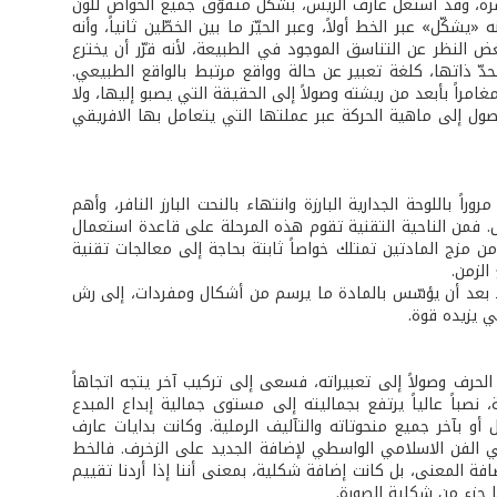
لمباشرة، وقد استغل عارف الريس، بشكل متفوّق جميع الخواص للون
كّل» عبر الخط أولاً، وعبر الحيّز ما بين الخطّين ثانياً، وأنه
ض النظر عن التناسق الموجود في الطبيعة، لأنه قرّر أن يخترع
حدّ ذاتها، كلغة تعبير عن حالة وواقع مرتبط بالواقع الطبيعي.
راً بأبعد من ريشته وصولاً إلى الحقيقة التي يصبو إليها، ولا
صول إلى ماهية الحركة عبر عملتها التي يتعامل بها الافريقي
 باللوحة الجدارية البارزة وانتهاء بالنحت البارز النافر، وأهم
مل. فمن الناحية التقنية تقوم هذه المرحلة على قاعدة استعمال
ن مزج المادتين تمتلك خواصاً ثابتة بحاجة إلى معالجات تقنية
الزمن.
د بعد أن يؤسّس بالمادة ما يرسم من أشكال ومفردات، إلى رش
ي يزيده قوة.
لحرف وصولاً إلى تعبيراته، فسعى إلى تركيب آخر يتجه اتجاهاً
نصباً عالياً يرتفع بجماليته إلى مستوى جمالية إبداع المبدع
و بآخر جميع منحوتاته والتآليف الرملية. وكانت بدايات عارف
في الفن الاسلامي الواسطي لإضافة الجديد على الزخرف. فالخط
افة المعنى، بل كانت إضافة شكلية، بمعنى أننا إذا أردنا تقييم
ا جزء من شكلية الصورة.