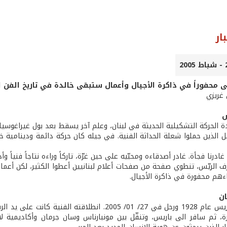
ار
محفوراً في ذاكرة الأجيال وأعمال ستبقى خالدة في تاريخ الفن ال
 غريزي
س
ة الحركة التشكيلية الحديثة في لبنان، وعلم آخر يسقط بعد بول غيراغوس
ئل الذين حملوا شعلة الحداثة الفنية. في جيله كان حركة دائمة ودينامية خ
درنا فجأة. غادر أصدقاءه ومحبّيه على حين غرّة، تاركاً وراءه نتاجاً فنياً وأدب
ف الريّس، تنطوي صفحة من صفحات أعلام لبنانيين أعطوا الكثير، لكن أعمال
هم محفورة في ذاكرة الأجيال.
ان
ولد عارف الريس عام 1928 ورحل في 27/ 01/ 2005. ان
رة، ثم سافر الى باريس، وتنقّل بين مونبارناس وسان جرمان وأكاديمية ل