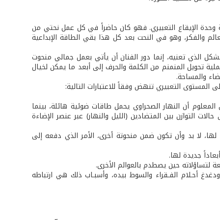
اصية وحدة الإيقاع التعبيري. فهو كان حاضراً في كل عمل نحتي من
عالم والفكر، وهو في النحت بعد كل هذا بقي الطاقة الإبداعية
كل الذي تعنيه، إنما دور الفنان أن يأتي بعمل جمالي منحوت
ملية تحويل المنمنم من الكلمة والحرف إلى أبعد ما يمكن لخيال
ضاء والمساحة.
المستوى التعبيري تنهض وفقاً للاعتبارات التالية:
المعلوم أن النهار الصحراوي يحمل طاقات ضوئية هائلة، بينما
لات التوازن بين المتضادين (الليل والنهار) عبر عنصر الإضاءة
عني أن مدى الرؤية البصرية لها، لا بد وأن تكون ضمن منحوتة أخرى، الأمر الذي دفعه إلى
اداً جديدة لها.
عة لتساؤلاته حين يصطدم بالعوالم الأخرى.
غدغ أحـلام الفـقراء والسوط بيده، وأسبـاب ذلك هي ارتباطه