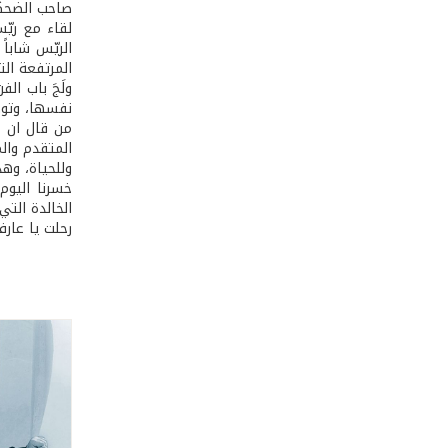
صاحب الضحكة
لقاء مع ريّ
الريّس شابا
المرتفعة الت
ولَجَ باب ال
نفسها، وتوصل
من قال ان ا
المتقدم والم
وللحياة، وهذ
خسرنا اليوم
الخالدة التي
رحلت يا عارف