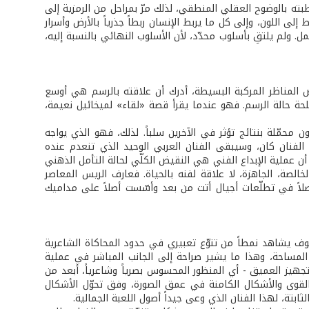
بته بالوضوح العقلي المنطقي، لذلك مرّ بمراحل من الرمزية إلى
 اللون، وإلى كل ما يربط الإنسان ربطاً جذرياً بالأرض وأسرار
. ولم يلتقِ بأسلوب محدّد، لأن الأسلوب النهائي بالنسبة إليه،
 المناظر المركبة البسيطة، أدرك أن علاقته بالرسم هي أوسع
ة حالة الرسم. فهو عندما يقرأ قصة «لقاء» لميخائيل نعيمة،
 محمّلة بنتائج تؤثر في الآخرين سلباً. لذلك، فهو الذي يواجه
الفنان كان، وسيبقى الفنان العربي الوحيد الذي تنعدم عنده
أن عملية الإبداع الفني هي النقيض الكلّي لحالة التأمل الذهني
لصة، الجاهزة، لا علاقة لفنه بالحياة. فعارف الريس المعاصر
صلاً في تطلّعات أجيال أتت من بعد وأسّست أصلاً على مداميك
 افريقيا - السنغال)، سوف يشاهد نمطاً من تنوّع تعبيري في حدود المحاكاة الشاعرية
لمساحة، وهذا ما يشير صراحة إلى الجانب المباشر في عملية
التجهيز العميق - أي المنظور المحسوس بصرياً وشاعرياً، أبعد من
لقوى والأشكال الكامنة في عمق الصورة، وفق تحوّل الأشكال
ابتة، لهذا الفنان الذي وعى جيداً أصول اللعبة الجمالية.