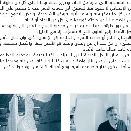
 المستمرة التي تخرج من القلب وتتوزع محبة وحناناً على كل من تطوله أن
س الإحساس لا حدود فيه للسنين، لأن حساب العمر لديه لا يقتصر على ا
ً في كل ما يفكر فيه ويشعر بأثره، فرفض الشيخوخة، ورفض النضوج، ورفض 
ي فاضت غالباً عن حاجته فوزعها على كل من التقاه أو قابله.
فن من دون طرقه، هبطت عليه من علٍ موهبة الرسم والتعبير بالريشة وجمع الص
 الأفكار إلى القلوب التي لا تستجيب إلا في القليل.
لإنسان التاجر أو صاحب النفوذ والسلطة هو الإنسان الأبرز، وان فنان ال
حلّق؟ إن من يجب أن يبرز ويبقى ويخلّد هو الأصيل بفنه، والأصيل بشخصه، و
ه كانت رسالة عارف الريّس.
 في الفنان الراحل الحيوية التي استراحت، لكننا نحتفظ بضحكته المطبوع
 تشهد على أن في لبنان وأصقاع العرب فناناً لا يتكلف في فنه ومبدعاً صادق
، أما الذكرى فثابتة صامدة باقية، ومع أمثالك لا بدّ من الوفاء والإخلاص.