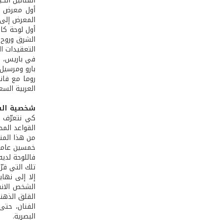
الفنانين الك
المعرض إلى 
أول لوحة كا
الشرق وروح 
التعقيدات ال
في باريس، د
العربية السع
شخصية الف
كي نتعرّف إ
القواعد المحد
من هذا المن
خمسين عاماً 
فاللوحة لدي
تلك التي قرّ
إلا إلى نه
الشخص الانفع
القلق الذهن
الفنان، حتى
البصرية.