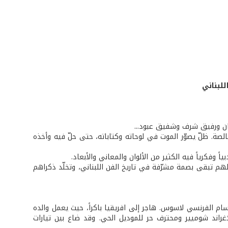
لبناني
يان ورفيق شرف وشفيق عبود...
الصة. ظلّ يصوّر الموت في لوحاته وكتاباته، حتى حلّ فيه وأخذه
ياً وفكرياً فيه الكثير من الألوان والمعاني والأبعاد.
هم تبقى بصمة مشرّفة في تاريخ الفن اللبناني، وتخلّد ذكراهم
طلاقته الفنية كانت على يد الرسام الفرنسي لاسوس. هاجر إلى افريقيا باكراً، حيث يعمل والده
اغراند شوميير ومحترف حر للموديل الحي. وقد ضاع بين تيارات