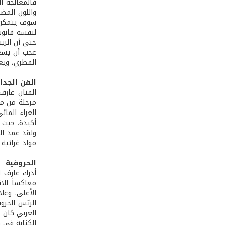
فالمعالجة ال
واللون المضا
سوف يتمكن ب
لنفسه قانونا
حتى أن الريس
عجب أن يسعى
الفطري، ويع
الفن الجدا
الفنان عارف 
مرحلة من مر
الغراء الما
أكيدة، حيث 
ولقد عمد ال
مواد غرائية
الحروفية
أدرك عارف ا
معاكساً للا
الأعلى. وعل
الريّس الحر
العربي كان ش
الكتابة في ه