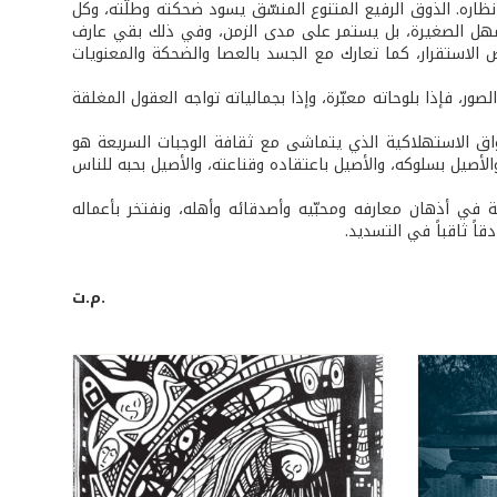
ظاره. الذوق الرفيع المتنوع المنسّق يسود ضحكته وطلّته، وكل
لمهل الصغيرة، بل يستمر على مدى الزمن، وفي ذلك بقي عارف
الاستقرار، كما تعارك مع الجسد بالعصا والضحكة والمعنويات
ور، فإذا بلوحاته معبّرة، وإذا بجمالياته تواجه العقول المغلقة
أسواق الاستهلاكية الذي يتماشى مع ثقافة الوجبات السريعة هو
الأصيل بسلوكه، والأصيل باعتقاده وقناعته، والأصيل بحبه للناس
ة في أذهان معارفه ومحبّيه وأصدقائه وأهله، ونفتخر بأعماله
اً ثاقباً في التسديد.
م.ت.