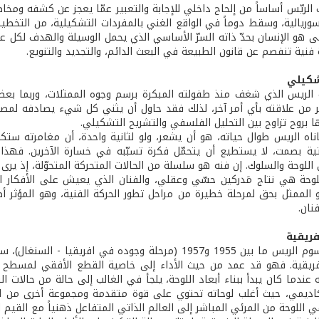
لريّس أساساً من إلحاح داخلي للإجابة والتعبير عمّا يعجز عن كشفه ومخاط
يالية، وسقط دوماً في الواقع الغني بالمفردات التشكيلية، من التخطيط إلى
ى هو الإنسان بحدّ ذاته السرّ الأساسي الذي يحمل الوسيلة والهدف لكل عمل
 فنية تنفصم عن قانون الطبيعة في البعث الدائم، والتجديد والتنويع.
شكيلي
 الريس الذي شغف منذ طفولته المبكرة برسم وجوه الممثلات، وربما بعض
 من علاقته بأي أمر آخر، لذلك فقد حاول أن يثني كل شيء يصادفه لمصلح
 بروح تزاوج بين التحليل الفلسفي والتشريح التشكيلي.
ناه الريس طوال حياته، هو أن يشعر، ولو لثانية واحدة، أن مغامرته ستكون
تية بصمت، لا يستطيع أن يتحمّل فكرة تسبّبه في خسارة الآخرين. فهذا 
اللوحة والسلوك. إن فنه هو سلسلة من الحالات المتحركة المتحوّلة، إذ يرى 
لوحة هي نتاج مَدركين حسّي وعقلي، والفنان الذي يعيش على الأفكار الخا
 الممثل بحق لمرحلة خطيرة من مراحل تطور الحركة الفنية، وهو المؤثر أ
نان.
فريقية
من يطالع رسوم الريس ما بين 1955 و1957 (مرحلة وجوده في
فريقية. فهو قد عمد من حيث الأداء إلى خاصية القطع الأفقي لمسطح ا
ه عندما كان يبدأ ببناء أبعاد اللوحة، يلجأ في الغالب إلى حالة من حالات 
أكاديمي، حيث أغلب لوحاته تحتوي على قوة متقدمة ومجموعة أخرى من ا
 اللوحة من المرئي المباشر إلى العالم الذاتي المتفاعل ذهنياً مع القيم الث