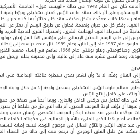
بار الذين يبحثون عن هوية الإنسان الجديد بعد الحرب.
أول معرض أقامه كان في العام 1948 في صالة «الويست هول»
اليونسكو. وعلى أثر ذلك، تعمّد عارف الريّس كفنان تشكيلي وتورّط بلعبة ا
ملة رسمها كانت معقّدة بشكل مخيف، فقد كان متأثراً بما كتبه جبران 
الغرب، وفكر كل من جبران ونعيمة. فحاول عن طريق الرسم أن يعبّر عن النس
ناتجة من استرداد الغرب لروحانية الشرق، واستيراد الشرق لمادية الغرب، و
رس إلى جانب الرسم التمثيل الإيمائي على مؤسّس هذا الفن إتيان دوكرو 
بارو ومرسيل مارسو. عام 1957 عاد إلى لبنان، و
ودية، وبعد اثنتي عشرة سنة عاد إلى عاليه، وإلى محترفه يحلم، ويغزل في ب
نان
لى الفنان وفنّه، لا بدّ وأن نشعر بمدى سيطرة طاقته الإبداعية على ايدي
ّدة.
طلق، فعالم عارف الريّس التشكيلي يستحيل ولوجه إلا من خلال بوابته ال
ونيّف على كامل إنتاج الريّس.
ه في حالة تفاعل بين حركتي الداخل والخارج، وربما أيضاً هي صيغة من صيغ
ر عبرها أن يؤلف لوحة الموقف البصري، أم تلك التي قرّر من خلالها أن يخترع
ايات موحّدة تلتقي عند نقطة ارتكاز الموقف الشخصي لإنسان متعب وم
الية، أمام هذا الكون المليء بالأسرار الجمالية في مكوناته الكاملة الص
ي عند عارف الريّس والتنوّع الهائل في موضوع اللوحة، ليست إصابة للسهم 
 يمكننا من خلال القلق الوجودي أن نرتفع معه إلى حالة من الصفاء ال