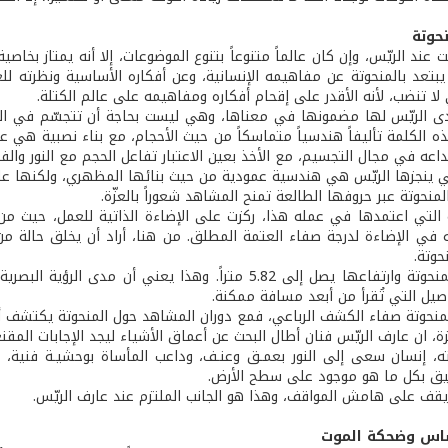
نحوتة
ت عند الريّس، وإن كان عالماً متنوعاً بتنوع الموضوعات، إلا أنه يمتاز بخ
 يبتعد بالمنحوتة عن مفاهيمه الإنسانية، وعن أفكاره الأساسية ونظرته لل
 لا تنضب، لأنه الأقدر على إقحام أفكاره ومفاهيمه على عالم الكتلة.
دى الريّس لها مضمونها في معناها، وهي ليست بحاجة أن تتجسّم في الش
ه الكلمة تأليفاً هندسياً متماسكاً من حيث الأحجام، مع بناء نصبية هي ع
داعه في مجال التجسيم، مع الأخذ بعين الاعتبار تفاعل الحجم مع النور والف
تي ينجزها الريّس هي هندسية عمودية من حيث بنائها المظهري، ولكنها على 
منحوتة عبر حروفها الطالعة تمنح المشاهد شعوراً بالعزّة.
ة التي اعتمدها في عمله هذا، ركزت على الإضاءة الذاتية للعمل، حيث من 
 في الإضاءة لدرجة صفاء العتمة المطلق. من هنا، أراد أن يخلق حالة من حا
حوتة.
{ إن حجم المنحوتة وارتفاعها يصل إلى 5.82 متراً. وهذا ي
اصيل التي تُقرأ من أبعد مسافة ممكنة.
لمنحوتة صفاء الكشف الرباعي، فمع دوران المشاهد حول المنحوتة يكتشف أبع
، ان عارف الريّس فنان أطال البحث عن أعماق الأشياء ليجد الإجابات المقن
، إنسان سعى إلى النور بعمـق وعنـف، وداعب المأساة بوحشيـة فنية، ود
ثيق بكل ما هو موجود على سطح الأرض.
 يقف على هامش المواقف، وهذا هو الجانب الملتزم عند عارف الريّس.
ساس وضحكة الموت