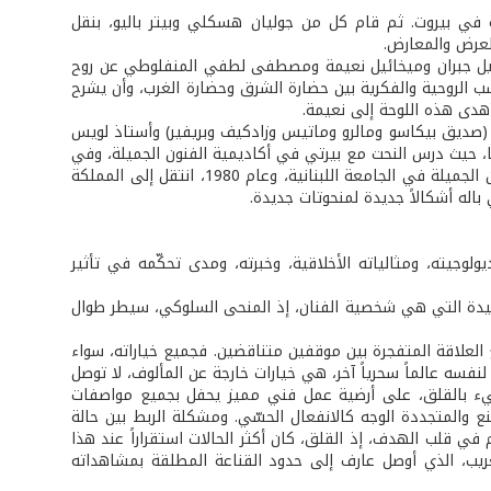
 الجامعة الأميركية في بيروت. ثم قام كل من جوليان هسكلي وبيتر باليو، بنقل
لعرض والمعارض.
خليل جبران وميخائيل نعيمة ومصطفى لطفي المنفلوطي عن روح
ب الروحية والفكرية بين حضارة الشرق وحضارة الغرب، وأن يشرح
أهدى هذه اللوحة إلى نعيمة.
(صديق بيكاسو ومالرو وماتيس وزادكيف وبريفير) وأستاذ لويس
عام 1959، نال منحة دراسية إلى إيطاليا، حيث درس النحت مع بيرتي في أكاديمية الفنون الجميلة، وفي
روما مع فانتوري وجياكوميتي ونيلو بوننتي. عام 1966، ساهم في إنشاء معهد الفنون الجميلة في الجامعة اللبنانية، وعام 1980، انتقل إلى المملكة
اله أشكالاً جديدة لمنحوتات جديدة.
ولوجيته، ومثالياته الأخلاقية، وخبرته، ومدى تحكّمه في تأثير
وحيدة التي هي شخصية الفنان، إذ المنحى السلوكي، سيطر طوال
 العلاقة المتفجرة بين موقفين متناقضين. فجميع خياراته، سواء
 لنفسه عالماً سحرياً آخر، هي خيارات خارجة عن المألوف، لا توصل
ليء بالقلق، على أرضية عمل فني مميز يحفل بجميع مواصفات
نع والمتجددة الوجه كالانفعال الحسّي. ومشكلة الربط بين حالة
في قلب الهدف، إذ القلق، كان أكثر الحالات استقراراً عند هذا
غريب، الذي أوصل عارف إلى حدود القناعة المطلقة بمشاهداته