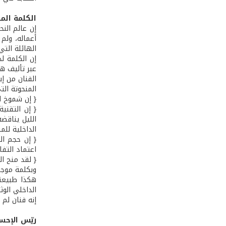
الكلمة الم
إن عالم النح
أعماله، ولم
الهائلة التي
إن الكلمة ل
عبر تأليف هذ
الفنان من إب
المنحوتة ال
{ إن شموخ ال
{ إن التقني
الليل يناقضه
الداخلية للمن
اعتماد التف
{ لقد منح ا
وبكلمة موجزة
هكذا طبيعته
الداخلي الو
إنه فنان لم
ريّس الإح