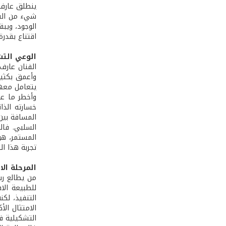
ينطلق عارف ا
شيء من السور
الوجود، ويبق
اقتناع بقدرة
الوعي الت
الفنان عارف
وأعمق بكثير
يتعامل معها
وأخطر ما عا
خسارته الذا
المسافة بين 
السلبي. فال
المستمر، هو
تجربة هذا الف
المرحلة الا
للطبيعة الا
التنفيذ، لكن
الامتثال ال
التشكيلية في