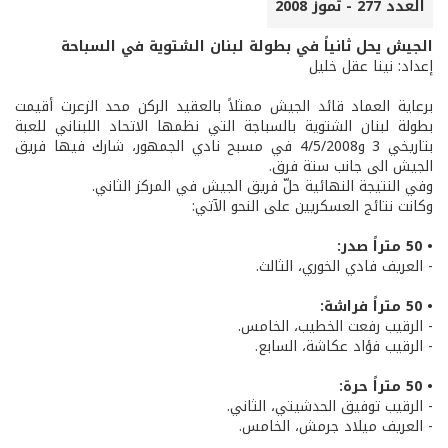
العدد 277 - تموز 2008
الجيش يحل ثانياً في بطولة لبنان الشتوية في السباحة
إعداد: نينا عقل خليل
برعاية العماد قائد الجيش ممثلاً بالعقيد الركن محد الزعرت أقيمت
بطولة لبنان الشتوية بالسباجة التي نظمها الاتحاد اللبناني للعبة
بتاريخي 3 و4/5/2008 في مسبح نادي الجمهور، شارك فيها فريق
الجيش الى جانب ستة فرق.
وفي النتيجة النهائية حلّ فريق الجيش في المركز الثاني.
وكانت نتائج العسكريين على النحو الآتي:
• 50 متراً صدر:
- العريف فادي الخوري، الثالث.
• 50 متراً فراشة:
- الرقيب رفعت الخطيب، الخامس.
- الرقيب فؤاد عكاشة، السابع.
• 50 متراً حرة:
- الرقيب توفيق الحدشيتي، الثاني.
- العريف ميلاد جرمش، الخامس.