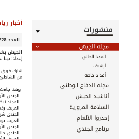
أخبار ريا
منشورات
العدد 228 - حزيران 2004
مجلة الجيش
الجيش يشا
العدد الحالي
إعداد: نينا 
أرشيف
أعداد خاصة
من الشاطئ ال
مجلة الدفاع الوطني
وقد جاءت ن
أناشيد الجيش
­ الجندي الأ
­ المجند نيكو
السلامة المرورية
­ العريف رفع
­ الجندي شرب
إحذروا الألغام
­ العريف تو
­ الجندي الأ
برنامج الجندي
­ الجندي جا