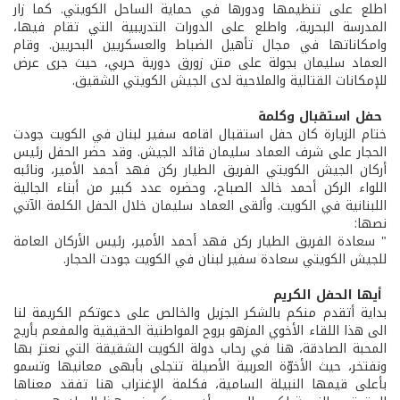
اطلع على تنظيمها ودورها في حماية الساحل الكويتي. كما زار
المدرسة البحرية، واطلع على الدورات التدريبية التي تقام فيها،
وامكاناتها في مجال تأهيل الضباط والعسكريين البحريين. وقام
العماد سليمان بجولة على متن زورق دورية حربي، حيث جرى عرض
للإمكانات القتالية والملاحية لدى الجيش الكويتي الشقيق.
حفل استقبال وكلمة
ختام الزيارة كان حفل استقبال اقامه سفير لبنان في الكويت جودت
الحجار على شرف العماد سليمان قائد الجيش. وقد حضر الحفل رئيس
أركان الجيش الكويتي الفريق الطيار ركن فهد أحمد الأمير، ونائبه
اللواء الركن أحمد خالد الصباح، وحضره عدد كبير من أبناء الجالية
اللبنانية في الكويت. وألقى العماد سليمان خلال الحفل الكلمة الآتي
نصها:
" سعادة الفريق الطيار ركن فهد أحمد الأمير، رئيس الأركان العامة
للجيش الكويتي سعادة سفير لبنان في الكويت جودت الحجار.
أيها الحفل الكريم
بداية أتقدم منكم بالشكر الجزيل والخالص على دعوتكم الكريمة لنا
الى هذا اللقاء الأخوي المزهو بروح المواطنية الحقيقية والمفعم بأريج
المحبة الصادقة، هنا في رحاب دولة الكويت الشقيقة التي نعتز بها
ونفتخر، حيث الأخوّة العربية الأصيلة تتجلى بأبهى معانيها وتسمو
بأعلى قيمها النبيلة السامية، فكلمة الإغتراب هنا تفقد معناها