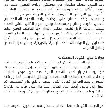
وقد التقى العماد سليمان في مستهل الزيارة، الفريق الأمير في
مبنى الأركان العامـة وجرت مباحثات تناولت سبل تعـزيز العلاقات
الأخوية بين الجيشين الشقيقين، وتبادل الخبرات في مجال التـدريب
والتنـظيم، وأكد الجانبان على توطيـد روابـط الأخـوّة القـائمة بين
شعـبي الكويت ولبنان وجيشيهما. وفـي اليـوم التالي التقى العماد
سليمان النائب الأول لرئيس مجلس الوزراء وزير الداخلية الشيخ نواف
الأحمد الجابر الصباح، ونائب رئيس مجلس الوزراء وزيـر الدفاع الشـيخ
جابر المبـارك الحمد الصباح. وجرى خلال اللقاءين عرض لعلاقـات الأخوة
والتعاون بين القوات المسلحة اللبنانية والكويتية، وسبل تعزيز التعاون
وتبادل الخبرات.
جولات على القوى العسكرية
وتخـللت زيارة العماد سليمان الى الكويـت جولات على القوى المسلحة.
فقد زار والوفد المرافـق القوة البرية حيث حضر إيجازاً عن تنظيمها
وتجهيزها، ثم زار احدى القـطع البريـة حيث جرى عرض للدبابـات
وناقـلات الجـند والأسلـحة المستخدمـة ووسائل التدريــب. كما زار قائد
الجيش والوفد المرافق قيادة القوة الجوية، واطلع على تنظيمها، ثم
انتقل الى قاعدة أحمد الجابر الجوية، حيث جال على سرب من طائرات
ف 18، وعلى وحدات الدفاع الجوي وبطاريات صواريخ "باتريوت" المضادة
للطائرات.
آخر الجولات التي قام بها العماد سليمان شملت القوى البحرية، حيث