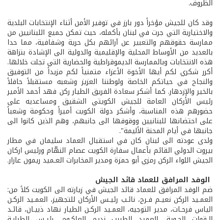
الظروف.
وقد كان للجيش مؤخراً دور بارز في توفير الأمن أثناء الإنتخابات البلدية
والاختيارية التي جرت في لبنان بأكمله، حيث تمكن جميع اللبنانيين من
ممارسة حقوقهم والتعبير عن آرائهم بكل حرية وشفافية، مما حدا
بالعديد من الأوساط المحلية والإقليمية والدولية الى الإشادة بنزاهة
هذه الانتخابات وبالممارسة الديموقراطية والحضارية التي تجلت خلالها.
أكرر شكري لكم أيها الأخوة الأعزاء متمنياً لكم مزيداً من التوفيق
والنجاح في حياتكم الخاصة ولوطننا العزيز وشعبه مستقبلاً حافلاً
بالخير والإزدهار. كما أشكر سعادة الفريق الطيار ركن فهد أحمد الأمير
رئيس الأركان العامة للجيش الكويتي الشقيق ومساعديه على
حضورهم هذه المناسبة، وأشكر دولة الكويت أميراً وحكومة وشعباً
على احتضانها للبنانيين ووقوفها الى جانبهم، وهم الذين كانوا الى
جانبها في أيام المحنة الأليمة".
ولدى عودته الى لبنان كان في استقبال العماد سليمان في مطار
بيروت الدولي القائم بأعمال سفارة الكويت عصام النهّام ورئيس اركان
الجيش اللواء الركن رمزي أبو حمزة ومدير المخابرات العـميد ريمون عازار.
الوفد المرافق للعماد قائد الجيش
ضم الوفد المرافق للعماد قائد الجيش في زيارته الى الكويت كلاً من:
العمـيد الركن نعيـم فـرح، نائـب رئيـس الأركان للتجهيز، العمـيد الركـن
الياس فرحـات، مدير التوجيه، العمـيد الركـن الطيار نهاد ذبيـان، قائـد
الـقوات الجـوية، العميد الطبيب نديم العاكـوم، رئيـس الطبابـة