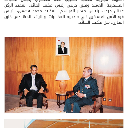
العسكريـة، العميد وفيق جزيني رئيس مكتب القائد، العميد الركن
عدنان مرعب، رئيـس جـهاز المراسـم، العقـيد محمد فهمي، رئيـس
فرع الأمن العسـكري فـي مـديرية المخـابرات، و الرائـد المهنـدس خازن
القـاري، مـن مكـتب القـائد.