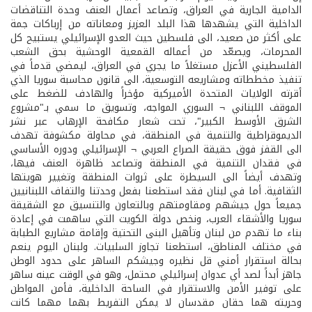
الدامية الجارية في العراق، وتصاعد أعمال العنف وحدة التناقضات
الداخلية التي يشهدها هذا البلد العزيز ومعاناته من إرباكات جمة
على أكثر من صعيد، الى فلسطين حيث العدو الإسرائيلي يستبيح كل
المحرمات، ويصعّد من أعماله القمعية الوحشية بحق الشعب
الفلسطيني الأعزل مستغلاً ما يجري في العراق، ليمضي قدماً في
تنفيذ مخططاته ومشاريعه التوسعية، الى قانون محاسبة سوريا الذي
أقرته الولايات المتحدة الأميركية مؤخراً والهادف للضغط على
الموقف اللبناني ¬ السوري المواجه، وتسويق ما سمي بـ"مشروع
الشرق الأوسط الكبير"، تحت شعار مكافحة الإرهاب عبر نشر
الديموقراطية والتنمية في المنطقة، في محاولة مكشوفة تهدف
الى القفز فوق حقيقة الصراع العربي ¬ الإسرائيلي ودوره الأساسي
في فقدان التنمية في المنطقة وتصاعد ظاهرة العنف فيها،
وتهدف أيضاً الى السيطرة على ثروات المنطقة وتغيير هويتها
الثقافية. أما في لبنان فقد استطعنا بفعل وحدتنا والتفاف اللبنانيين
جميعاً حول جيشهم ومقاومتهم وبالتعاون والتنسيق مع الشقيقة
سوريا والأشقاء العرب، ونخص دولة الكويت التي ساهمت في إعادة
بناء ما تهدم من لبنان وتأهيل البنى التحتية وإقامة مشاريع الطبابة
في مختلف المناطق، استطعنا تجاوز السلبيات. ولبنان اليوم ينعم
بحالة استقرار أمني قل نظيره وجيشكم الساهر على حدود الوطن
جاهز أبداً لصد أي عدوان إسرائيلي محتمل، وهو في الوقت عينه ساهر
على توفير الأمن والاستقرار في الساحة الداخلية، فأمن المواطن
وحريته هما حقان مقدسان لا يمكن التفريط بهما مهما كانت