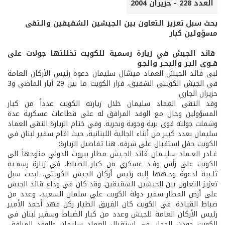
العدد 228 - حزيران 2004
بحث سبل تعزيز التعاون بين الجيشين الشقيقين والتقى
مسؤولين كبار
قائد الجيش في زيارة رسمية للكويت تخللتها جولات على
قــوى البـر والبحـر والجـو
لبى قائد الجيش العماد ميشال سليمان دعوة رئيس الأركان العامة
في الجيش الكويتي الشقيق، فزار الكويت ما بين 29 أيار الماضي و3
حزيران الجاري.
وقد التقى العماد سليمان خلال زيارته الكويت عدداً من كبار
المسؤولين وجال مع الوفد المرافق له على قطاعات عسكرية عدة
وشملت جولته قوى برية وجوية وبحرية. وفي ختام الزيارة التقى العماد
سليمان بعدد كبير من أبناء الجالية اللبنانية، حيث اقام سفير لبنان في
الكويت حفل استقبال على شرفه. هنا تفاصيل الزيارة:
غـادر العـماد سليـمان قائد الجـيش مطار بيروت الدولي متوجهاً الى
الكويت على رأس وفـد عسكري من كبار الضباط، في زيارة رسمـية
تلـبية لدعوة وجـهها إليه رئيس أركان الجيش الكويتي، لبحث سبل
تعزيز التعاون بين الجيشين الشقيقين. وقد كان في وداع قائد الجيش
على أرض المطار سفير دولة الكويت علي سلمان السعيد، وعدد من
ضباط القيادة. في الكويت كان الفريق الطيار ركن فهد أحمد الأمير
رئيس الأركان العامة للجيش وعدد من كبار الضباط وسفير لبنان في
الكويت جودت الحجار، في استقبال العماد سليمان والوفد المرافق.