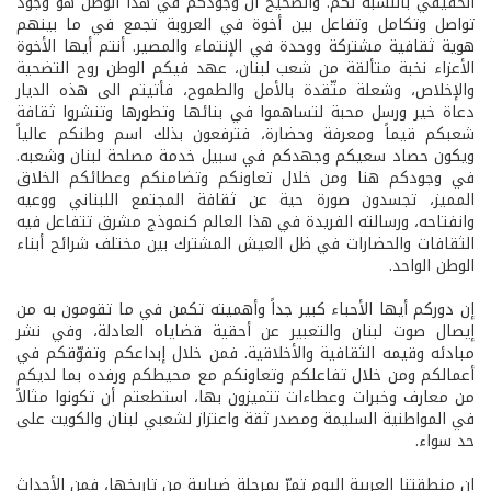
الحقيقي بالنسبة لكم. والصحيح أن وجودكم في هذا الوطن هو وجود
تواصل وتكامل وتفاعل بين أخوة في العروبة تجمع في ما بينهم
هوية ثقافية مشتركة ووحدة في الإنتماء والمصير. أنتم أيها الأخوة
الأعزاء نخبة متألقة من شعب لبنان، عهد فيكم الوطن روح التضحية
والإخلاص، وشعلة متّقدة بالأمل والطموح، فأتيتم الى هذه الديار
دعاة خير ورسل محبة لتساهموا في بنائها وتطورها وتنشروا ثقافة
شعبكم قيماً ومعرفة وحضارة، فترفعون بذلك اسم وطنكم عالياً
ويكون حصاد سعيكم وجهدكم في سبيل خدمة مصلحة لبنان وشعبه.
في وجودكم هنا ومن خلال تعاونكم وتضامنكم وعطائكم الخلاق
المميز، تجسدون صورة حية عن ثقافة المجتمع اللبناني ووعيه
وانفتاحه، ورسالته الفريدة في هذا العالم كنموذج مشرق تتفاعل فيه
الثقافات والحضارات في ظل العيش المشترك بين مختلف شرائح أبناء
الوطن الواحد.
إن دوركم أيها الأحباء كبير جداً وأهميته تكمن في ما تقومون به من
إيصال صوت لبنان والتعبير عن أحقية قضاياه العادلة، وفي نشر
مبادئه وقيمه الثقافية والأخلاقية. فمن خلال إبداعكم وتفوّقكم في
أعمالكم ومن خلال تفاعلكم وتعاونكم مع محيطكم ورفده بما لديكم
من معارف وخبرات وعطاءات تتميزون بها، استطعتم أن تكونوا مثالاً
في المواطنية السليمة ومصدر ثقة واعتزاز لشعبي لبنان والكويت على
حد سواء.
إن منطقتنا العربية اليوم تمرّ بمرحلة ضبابية من تاريخها، فمن الأحداث