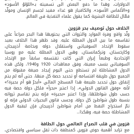
الدولارات، وهذا ما دفع البعض الى تسميته بـ«اللؤلؤ الأسود»
و«الألماس الأسود». والكافيار هو غذاء مفيد لجسم الإنسان ومولّد
فعّال للطاقة البشرية كما يقول علماء التغذية في العالم.
الخلاف حول توصيف بحر قزوين
ولّد واقع وفرة الموارد والثروات التي يحتويها هذا البحر صراعاً على
تقاسمه ما بين الدول المطلة عليه. وقد ظهر هذا الخلاف بعيد
سقوط الإتحاد السوفياتي واستقلال دوله وبخاصة أذربيجان،
وكازخستان، وتركمانستان، وهي الدول المطلة عليه مع روسيا
الإتحادية وطبعاً إيران التي كانت تقتسمه سابقاً مع الإتحاد
السوفياتي بنسب معينة، وفق معاهدات 1920 و1940، ولكن هذه
الدول المشاطئة لم تستطع حتى اليوم إيجاد صيغة مقبولة من
الجميع حول طريقة اقتسامه أو تحديد حصة كل منها، حتى أنه لم يتم
إتفاق حول تحديد طبيعة هذا المسطح المائي «أبحرٌ هو أم بحيرة؟»
لأنه «وفق القانون الدولي»، إذا اعتبر «بحراً» فلكل دولة حصة فيه
حسب طول شواطئها، وإذا اعتبر «بحيرة» فإنه يتم تقاسم ثرواته
بنسبة طول شواطئ كل دولة، وحسب قانون البحيرات الدولي فإنه لو
تمّ استخراج النفط من أمام شواطئ أذربيجان فإن لبقية الدول
المشاطئة حصة فيه، وهكذا...
قزوين في قلب الصراع العالمي حول الطاقة
مع تزايد أهمية حوض قزوين كمنطقة ذات ثقل سياسي واقتصادي،