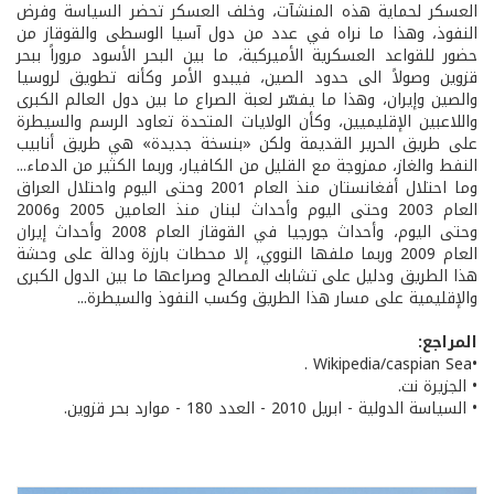
العسكر لحماية هذه المنشآت، وخلف العسكر تحضر السياسة وفرض
النفوذ، وهذا ما نراه في عدد من دول آسيا الوسطى والقوقاز من
حضور للقواعد العسكرية الأميركية، ما بين البحر الأسود مروراً ببحر
قزوين وصولاً الى حدود الصين، فيبدو الأمر وكأنه تطويق لروسيا
والصين وإيران، وهذا ما يفسّر لعبة الصراع ما بين دول العالم الكبرى
واللاعبين الإقليميين، وكأن الولايات المتحدة تعاود الرسم والسيطرة
على طريق الحرير القديمة ولكن «بنسخة جديدة» هي طريق أنابيب
النفط والغاز، ممزوجة مع القليل من الكافيار، وربما الكثير من الدماء...
وما احتلال أفغانستان منذ العام 2001 وحتى اليوم واحتلال العراق
العام 2003 وحتى اليوم وأحداث لبنان منذ العامين 2005 و2006
وحتى اليوم، وأحداث جورجيا في القوقاز العام 2008 وأحداث إيران
العام 2009 وربما ملفها النووي، إلا محطات بارزة ودالة على وحشة
هذا الطريق ودليل على تشابك المصالح وصراعها ما بين الدول الكبرى
والإقليمية على مسار هذا الطريق وكسب النفوذ والسيطرة...
المراجع:
•Wikipedia/caspian Sea .
• الجزيرة نت.
• السياسة الدولية - ابريل 2010 - العدد 180 - موارد بحر قزوين.