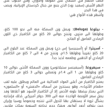
مصب الأنهار في الشمال على الفولغا والأورال، وفي الجنوب على
النهر الأبيض (سفيد رود) الذي ينبع من جبال كردستان الإيرانية، ويصب
في هذا البحر.
وأشهر هذه الأنواع هي:
- بيلوغا (Beluga):
ويصل وزن السمكة منه الى نحو 100 كلغ،
وطولها الى مترين، وتنتج حوالى 20 كلغ من الكافيار ذي اللون
الرمادي الغامق أو الفاتح.
- آسيترا:
أو (أسيبيسرا إس دي) ويصل وزن السمكة عند البلوغ الى
20 كلغ تقريباً وطولها 1.5م، وتنتج من 4 الى 7 كلغ من الكافيار
الرمادي أو الذهبي وطعمه لذيذ جداً.
- سيفروغا:
(أسيفينسر ستيلاتوس) ووزن السمكة الأنثى حوالى 10
كلغ وطولها من 1 الى 1.4م وتعطي حوالى 3 كلغ من الكافيار
الرمادي الغامق.
يعتبر الكافيار من أغلى المواد الغذائية في العالم ويطلق عليه لقب
«طعام الأثرياء»، وهو يستخرج من أسماك «الحفش» أو «السلمون»
التي يمتاز بيضها بلونه الأحمر، إلا أن الكافيار الأسود هو أغلاها وقد
يصل سعر الأونصة الواحدة منه الى 300 دولار أميركي ،لذلك فإنتاجه
يشكّل ثروة لا يستهان بها للدول التي تنتجه وخصوصاً روسيا وإيران
حيث يتوافر أجود أنواعه، ويقدّر حجم تجارته السنوية بمئات ملايين