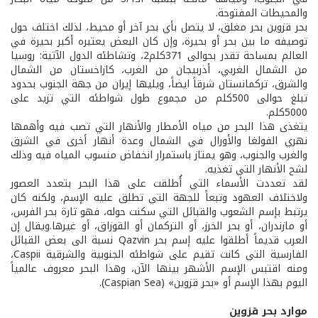
والمحيطات المفتوحة.
بحر قزوين بحر مغلق، لا يتصل بأي بحر آخر أو محيط، لذلك اختلف حول
توصيفه ما بين بحر أو بحيرة، وإن كان البعض يعتبره أكبر بحيرة في
العالم بمساحة تقدر بحوالى 371كلم2، وتشاطئه الدول الآتية: روسيا
من الشمال الغربي، أذربيجان من الغرب، كازاخستان من الشمال
والشرق، تركمانستان شرقاً ايضاً، ويليها إيران من جهة الجنوب بحدود
تبلغ حوالى 500كلم من مجموع طول شواطئه التي تزيد على
5000كلم.
يتغذى هذا البحر من مياه الأمطار والأنهار التي تصب فيه وأهمها
نهري الفولغا والأورال في الشمال وعدة أنهار أخرى في الشرق
والغرب والجنوب، وهو يمتاز باستمرار انخفاض منسوب المياه فيه وذلك
لشح الأنهار التي تغذيه.
لقد تعددت الأسماء التي أُطلقت على هذا البحر بتعدد العصور
ولاختلاف العهود وتبعاً للجهة التي تطلق عليه الإسم، ولكنه كان
يرتبط بإسم الشعوب والقبائل التي سكنت حوله، فهو تارة بحر الفرس،
أو مازندران، أو بحر الخرز، أو التركمان أو القوزاق، أو غيرها.ويقال إن
العرب قديماً أطلقوا عليه إسم بحر Qazvin نسبة الى بعض القبائل
الفارسية التي كانت تقيم على شواطئه الجنوبية والشرقية Caspii،
ومنه اقتبس الإسم الأشهر بينها الآن، وهذا البحر معروف عالمياً
اليوم بهذا الإسم أو «بحر قزوين» (Caspian Sea).
موارد بحر قزوين