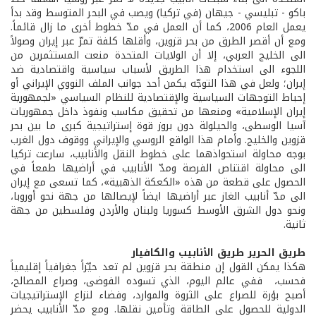
باكو - تبليسي - جيهان (في تركيا) ويصب في البحر المتوسط وقد بدأ
يعمل العام 2006، كما أن العمل في مدّ خطوط أخرى ما زال قائماً.
ومع أن أقصر الطرق من بحر قزوين، وأقلها كلفة تمرّ عبر إيران وصولاً
الى الخليج العربي، إلا أن الولايات المتحدة منعت المستثمرين من
اللجوء الى استخدام هذا الطريق لأسباب سياسية واقتصادية ضد
إيران؛ ولعل في هذا التوجّه يكمن أحد جوانب الملف النووي الإيراني أو
إحباط التوجهات السياسية والإقتصادية للنظام السياسي «لجمهورية
إيران الإسلامية» ومنعها من تحقيق مكاسب ونفوذ داخل جمهوريات
آسيا الوسطى، والحيلولة دون بروز قوة إستراتيجية كبرى ما بين بحر
قزوين والخليج. وأمام هذا الواقع الروسي والإيراني ووقوف دول الغرب
بوجه محاولة استحواذهما على خطوط النقل والأنابيب، سارعت تركيا
الى محاولة اقتناص الفرصة ومدّ الأنابيب في أراضيها طمعاً في
الحصول على قطعة من هذه «الكعكة الذهبية»، كما تسعى مع إيران
الى مدّ أنابيب الغاز عبر أراضيها ايضاً لإيصالها من جهة نحو أوروبا،
ونحو دول الشرق الأوسط كسوريا ولبنان والأردن وفلسطين من جهة
ثانية.
طريق الحرير طريق الأنابيب والكافيار
هكذا يمكن القول إن منطقة بحر قزوين لم تعد حيّزاً جغرافياً إقليمياً
فحسب، ففي عالم اليوم، الذي تسوده الفوضى، وصراع المصالح،
أصبح بؤرة للصراع على الثروة والموارد، وفضاء لنزاع الإستراتيجيات
الدولية للحصول على الطاقة وتأمين نقلها. ومع مدّ الأنابيب يحضر