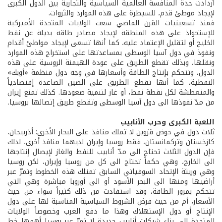
ازدادت حدة المنافسة العالمية السياسية والتجارية بين الدول الكبرى
لإيجاد موطئ قدم، للسيطرة على هذه الموارد والثروات.
فمنذ تسعينيات القرن الماضي سعت الولايات المتحدة الأميركية
للإستحواذ على هذه المنطقة لإيجاد مصادر طاقة بديلة عن نفط
الخليج أو لتقليل الإعتماد عليه، كما أنها تسعى لإيجاد مواطئ أقدام
ونفوذ في دول آسيا الوسطى بمساعدتها على استخراج هذه الموارد
ونقلها، وبذلك تقطع الطريق على عودة الهيمنة الروسية على هذه
الدول، وتتحكم بإنتاج الطاقة وأسعارها في وجه دول منظمة «أوبك»
النفطية، كما أنها تقطع الطريق على الصين الصاعدة إقتصادياً
والمتعطشة لكل نقطة نفط، أو غاز لتنمية صعودها. كذلك تمنع إيران
من مدّ نفوذها الى دول آسيا الوسطى وتقطع طريق إتصالها بروسيا.
اللعبة الكبرى وحرب الأنابيب
ثلاث دول في حوض قزوين لا تملك منافذ على البحار الأخرى: أذربيجان،
كازخستان وتركمانستان، فقط روسيا وإيران لديهما منافذ أخرى، لذلك
فإن الدول الثلاث تحتاج الى مدّ أنابيب للنفط والغاز لإيصال إنتاجها
الى الخارج، وهي حكماً تحتاج الى كل من روسيا وإيران، لكن روسيا
وهي وريثة الإتحاد السوفياتي السابق تمتلك هذه الخطوط وتمرّ عبر
أراضيها ومنها الى البحر الأسود أو الى أوروبا مباشرة وهي التي
تتحكم بمرور الطاقة، وقد استفادت من ذلك كثيراً سواء من حيث
الأسعار، أم من حيث فرض الشروط السياسية المناسبة لها على دول
الإنتاج أو دول الإستهلاك وهذا ما دفع الغرب وخصوصاً الولايات
المتحدة الى بناء شبكات أنابيب جديدة لا تمرّ عبر روسيا أهمها خط