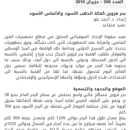
العدد 300 - حزيران 2010
بحر قزوين كعكة الذهب الأسود والألماس الأسود
إعداد: د. أحمد علو
عميد متقاعد
بعيد سقوط الإتحاد السوفياتي السابق في مطلع تسعينيات القرن
الماضي، وانفراط عقد الجمهوريات التي كانت تشكّله، وبروز جمهوريات
جديدة على المسرح الدولي، وبخاصة تلك الواقعة في آسيا الوسطى
والقوقاز، ظهرت أهمية بحر قزوين كمركز جذب ونزاع: إقليمي، بالنسبة
الى الدول المحيطة، ودولي، بالنسبة الى دول أبعد، وذلك بسبب ما
يحتويه هذا البحر من موارد وثـروات متنـوعة للطاقة، تسعى دول
العالم اليوم للحصول عليها، لما لها من أهمية بالنسبة الى
اقتصـادات هـذه الدول ونموّها وأمنها الإستراتيجي والإقتصادي.
الموقع والحدود والتسمية
بحر قزوين مسطّح مائي واسع ينخفض عن سطح البحر العام بنحو 28
م، ويقع على الطرف الغربي لقارة آسيا، وعند نقطة التقائها بشرق
أوروبا من خلال منطقة القوقاز التي تفصله عن البحر الأسود بنحو 700
كلم.
يبلغ معدل طول هذا البحر حوالى 1200 كلم، ومعدل عرضه 300 كلم
تقريباً، أما عمقه فيراوح ما بين عدة أمتار في الشمال وحوالى 1025م
في الجنوب، ومياهه مالحة بنسبة الـ3/1 من ملوحة مياه البحار