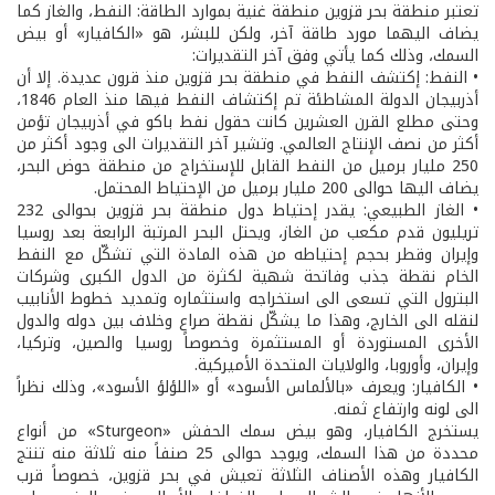
تعتبر منطقة بحر قزوين منطقة غنية بموارد الطاقة: النفط، والغاز كما
يضاف اليهما مورد طاقة آخر، ولكن للبشر، هو «الكافيار» أو بيض
السمك، وذلك كما يأتي وفق آخر التقديرات:
• النفط: إكتشف النفط في منطقة بحر قزوين منذ قرون عديدة. إلا أن
أذربيجان الدولة المشاطئة تم إكتشاف النفط فيها منذ العام 1846،
وحتى مطلع القرن العشرين كانت حقول نفط باكو في أذربيجان تؤمن
أكثر من نصف الإنتاج العالمي. وتشير آخر التقديرات الى وجود أكثر من
250 مليار برميل من النفط القابل للإستخراج من منطقة حوض البحر،
يضاف اليها حوالى 200 مليار برميل من الإحتياط المحتمل.
• الغاز الطبيعي: يقدر إحتياط دول منطقة بحر قزوين بحوالى 232
تريليون قدم مكعب من الغاز، ويحتل البحر المرتبة الرابعة بعد روسيا
وإيران وقطر بحجم إحتياطه من هذه المادة التي تشكّل مع النفط
الخام نقطة جذب وفاتحة شهية لكثرة من الدول الكبرى وشركات
البترول التي تسعى الى استخراجه واستثماره وتمديد خطوط الأنابيب
لنقله الى الخارج، وهذا ما يشكّل نقطة صراع وخلاف بين دوله والدول
الأخرى المستوردة أو المستثمرة وخصوصاً روسيا والصين، وتركيا،
وإيران، وأوروبا، والولايات المتحدة الأميركية.
• الكافيار: ويعرف «بالألماس الأسود» أو «اللؤلؤ الأسود»، وذلك نظراً
الى لونه وارتفاع ثمنه.
يستخرج الكافيار، وهو بيض سمك الحفش «Sturgeon» من أنواع
محددة من هذا السمك، ويوجد حوالى 25 صنفاً منه ثلاثة منه تنتج
الكافيار وهذه الأصناف الثلاثة تعيش في بحر قزوين، خصوصاً قرب