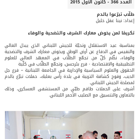
العدد 366 - كانون الأول 2015
طلّاب تبرّعوا بالدم
إعداد: نينا عقل خليل
تكريمًا لمن يخوض معارك الشرف والتضحية والوفاء
بمناسبة عيد الاستقلال وتحيّة للجيش اللبناني الذي يبذل الغالي
والنفيس في الدفاع عن أرض الوطن ويخوض معارك الشرف والتضحية
والوفاء، نظّم كلّ من تجمّع الطلّاب في المعهد العالي للعلوم
التطبيقية والاقتصادية - فرع بئرحسن، وتجمّع الطلّاب في كلّية
الحقوق والعلوم السياسية والإدارية في الجامعة اللبنانية – فرع جل
الديب، وفوج كشافة التربية في بلدة رأس بعلبك، حملات تبرّع بالدم
لمصلحة الجيش اللبناني.
أشرف على الحملات طاقم طبّي من المستشفى العسكري، وذلك
بالتعاون والتنسيق مع الصليب الأحمر اللبناني.