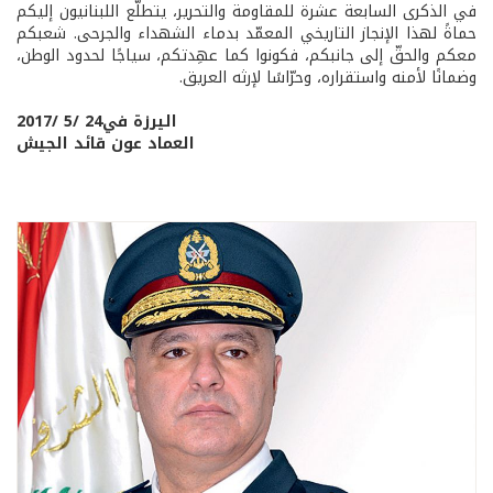
في الذكرى السابعة عشرة للمقاومة والتحرير، يتطلّع اللبنانيون إليكم
حماةً لهذا الإنجاز التاريخي المعمّد بدماء الشهداء والجرحى. شعبكم
معكم والحقّ إلى جانبكم، فكونوا كما عهِدتكم، سياجًا لحدود الوطن،
وضمانًا لأمنه واستقراره، وحرّاسًا لإرثه العريق.
اليرزة في24 /5 /2017
العماد عون قائد الجيش