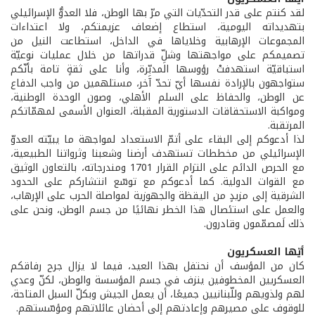
لقد كنتم على قدر التحدّيات التي مرّ بها الوطن، فلا العدوُّ الإسرائيلي
بتهديداته اليومية، استطاع إضعاف عزيمتكم، ولا اعتداءات
المجموعات الإرهابية وخلاياها في الداخل، استطاعت النيل من
تصميمكم على مواجهتها وشلِّ قدراتها من خلال عمليات نوعيّة
استباقيّة استهدفتْ رؤوسها المدبِّرة، وأنا على ثقةٍ تامة بأنّكم
ستواجهون بالإرادة نفسها أيّ تحدّ آخر، مستلهمين من واجب الدفاع
عن الوطن، والحفاظ على السلم الأهلي، وصون الوحدة الوطنية،
ومواكبة الاستحقاقات الدستورية المقبلة، العنوان الأسمى لمهمّاتكم
المرتقبة.
لذا أدعوكم إلى البقاء على أتمّ الاستعداد لمواجهة ما يبيّته العدوّ
الإسرائيلي من مخططات تستهدف أرضنا وشعبنا وثرواتنا الطبيعية،
مع الحرص الدائم على التزام القرار 1701 ومندرجاته، بالتعاون الوثيق
مع القوات الدولية. كما أدعوكم مع توسّع انتشاركم على الحدود
الشرقية إلى مزيدٍ من اليقظة والجهوزية لمواصلة الحرب على الإرهاب،
والعمل على استئصال هذا الخطر نهائيًا من جسم الوطن، ونحن على
ذلك لَمصمّمون وقادرون.
أيّها العسكريون
كان من المؤسف أن نحتفل بهذا العيد، فيما لا يزال جرح رفاقكم
العسكريين المخطوفين ينزف في جسم المؤسسة والوطن، لكنّ وعدي
لهم ولذويهم وللّبنانيين جميعًا، أن يعمل الجيش وبكلّ السبل المتاحة،
للوقوف على مصيرهم وإعادتهم إلى أحضان عائلاتهم ومؤسّستهم.