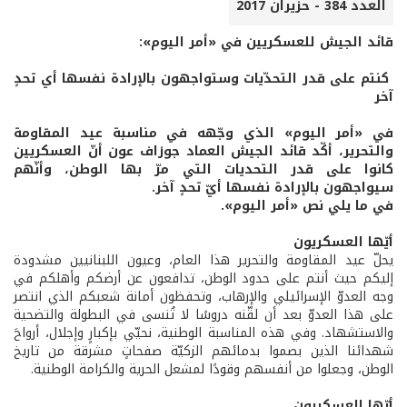
العدد 384 - حزيران 2017
قائد الجيش للعسكريين في «أمر اليوم»:
كنتم على قدر التحدّيات وستواجهون بالإرادة نفسها أي تحدٍ
آخر
في «أمر اليوم» الذي وجّهه في مناسبة عيد المقاومة
والتحرير، أكّد قائد الجيش العماد جوزاف عون أنّ العسكريين
كانوا على قدر التحديات التي مرّ بها الوطن، وأنّهم
سيواجهون بالإرادة نفسها أيّ تحدٍ آخر.
في ما يلي نص «أمر اليوم».
أيّها العسكريون
يحلّ عيد المقاومة والتحرير هذا العام، وعيون اللبنانيين مشدودة
إليكم حيث أنتم على حدود الوطن، تدافعون عن أرضكم وأهلكم في
وجه العدوّ الإسرائيلي والإرهاب، وتحفظون أمانة شعبكم الذي انتصر
على هذا العدوّ بعد أن لقّنه دروسًا لا تُنسى في البطولة والتضحية
والاستشهاد. وفي هذه المناسبة الوطنية، نحيّي بإكبارٍ وإجلال، أرواحَ
شهدائنا الذين بصموا بدمائهم الزكيّة صفحاتٍ مشرقة من تاريخ
الوطن، وجعلوا من أنفسهم وقودًا لمشعل الحرية والكرامة الوطنية.
أيّها العسكريون