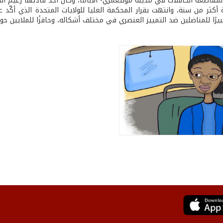
لمقاطعة الحافلات في مدينة مونتغمري- ألاباما، وكان أحد قادتها زعيم الح
أكثر من سنة، وانتهت بقرار المحكمة العليا للولايات المتحدة الذي أكّد ع
 كبيرًا للمناضلين ضد التمييز العنصري في مختلف أشكاله، وحافزًا للملايين ح