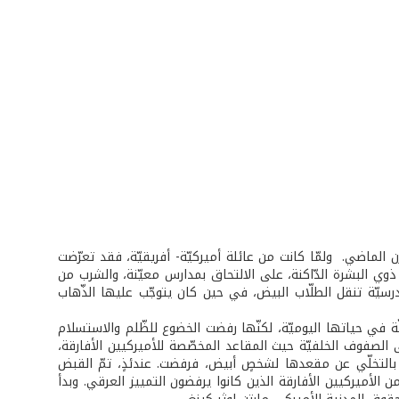
 الماضي. ولمّا كانت من عائلة أميركيّة- أفريقيّة، فقد تعرّضت
ذوي البشرة الدّاكنة، على الالتحاق بمدارس معيّنة، والشرب من
سيّة تنقل الطلّاب البيض، في حين كان يتوجّب عليها الذّهاب
 في حياتها اليوميّة، لكنّها رفضت الخضوع للظّلم والاستسلام
لى الصفوف الخلفيّة حيث المقاعد المخصّصة للأميركيين الأفارقة،
بالتخلّي عن مقعدها لشخصٍ أبيض، فرفضت. عندئذٍ، تمّ القبض
الأميركيين الأفارقة الذين كانوا يرفضون التمييز العرقي. وبدأ