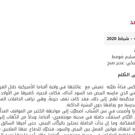
د
 سليم ضومط
كي: غدير صبح
ى الظّلم
ركس فتاةً طيّبة تعيش مع عائلتها في ولاية ألاباما الأميركية خلال القرن
قي الذي مارسه البيض ضد السود آنذاك، فكانت مُجبرة، كغيرها من الأولاد 
 مخصّصة لهم. إلى ذلك، فقد كانت تقف حزينةً، وهي تراقب الحافلات المدر
مدرسة مع رفاقها ذوي البشرة الداكنة.
زا وأصبحت في سن الشّباب، اضطرّت إلى مواجهة الكثير من المواقف المذلّة
الأيّام، استقلّت حافلة في مدينة مونتغمري- ألاباما، وبدلاً من الذّهاب إ
قدّمة. وما إن بدأت الحافلة تمتلئ بالركّاب البيض، حتى أمرها السائق 
انتهاك قوانين الفصل بين البيض والسود، فتحرّك للدفاع عنها الملايين من 