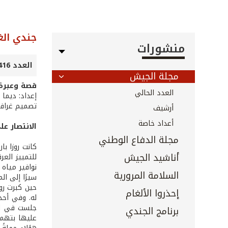
جندي الغ
منشورات
العدد 416 - شباط 2020
مجلة الجيش
قصة وعبرة
العدد الحالي
إعداد: ديما
تصميم غرافي
أرشيف
أعداد خاصة
الانتصار عل
مجلة الدفاع الوطني
كانت روزا با
أناشيد الجيش
للتمييز العر
نوافير مياه
السلامة المرورية
سيرًا إلى ال
حين كبرت رو
إحذروا الألغام
له. وفي أحد 
جلست في الم
برنامج الجندي
عليها بتهمة 