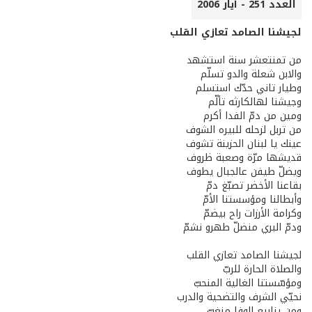
العدد 251 - أيار 2006
لجيشنا الصامد تعازي القلب
من تمنتعشر سنة استشهد
والابن شعلة والدو تسلّم
وطيار تاني حدّك استسلم
وجيشنا لهالكارثه تألّم
ومين من دمّ الفدا أكرم
من تربل لزحله للبيره الشوف
عينك يا لبنان الحزينة تشوف
قديشها مرّة وصعبة ظروف
ويضلّ طيفن عالجبال يطوف
بقاعنا الأخضر تصبّغ دمّ
وأبطالنا ومؤسستنا الأمّ
وكرامة الأرزات راح بيضمّ
ودمّ البري منضلّ طهرو نشمّ
لجيشنا الصامد تعازي القلب
والصلاة الحارة للربّ
ومؤسّستنا الغالية المنحبّ
نحيّي الشرف والتضحية والدرب
ومن ينابيع الوفا منغبّ