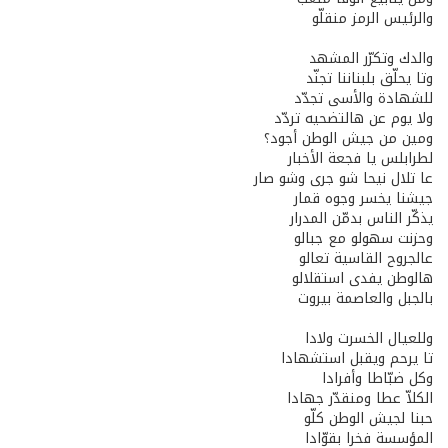
والرئيس الرمز منقلّو
والدك وتكرّر المشهد
وتا يحلّق بلبناننا تجنّد
للشهادة والأسى تجدّد
ولا يوم عن هالتضحيه تردّد
ومين من جيش الوطن أجود؟
لطرابلس يا فجعة الأخبار
عا تلال نيحا شو جرى وشو صار
جيشنا يخسر وجوه قمار
يذكّر الناس بدمّن المدرار
وحزنت سهولو مع جبالو
عالجروح القاسية تعالو
هالوطن يفدى استقلالو
بالجبل والعاصمة بيروت
وللعيال الخسرت ولادا
تا يرحم ويقبل استشهادا
وكل ضبّاطا وأفرادا
الكلاّ عطا ومنقدّر جهادا
حبنا لجيش الوطن كلّو
المؤسسة فخرا بقوّادا