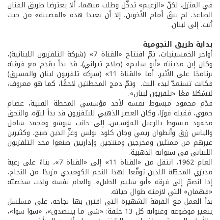
في المنزل، لكنّ «الزعيم» تدخّل وطلب منهما، ألا يعترضا طريق الفنان
الصاعد. لم يبقَ أمام الأخوين، إلا أن يعيدا هذه «المصيبة» من حيث
أتت، إلى لبنان.
بداية طريق النجومية
أواخر الخمسينيات، تمّ افتتاح «القناة 7» (شركة التلفزيون اللبنانية)،
وكان إبن مدينته «أبو سليم» (صلاح تيزاني)، قد بدأ يقدم مع فرقته
برنامجًا على الأثير. أما «القناة 11» (شركة تلفزيون لبنان والمشرق)
فكانت تستعدّ لبدء البث. وتمّ دمج المحطتين لاحقًا، كما هو معروف،
لتشكلا معًا «تلفزيون لبنان».
قدّم محمود مبسوط نفسه لأحد مؤسسي المحطة الفتية، عصام
حموي، فقبله فورًا، وكان العصر الذهبي للتلفزيون قد بدأ لتوّه. والتحق
محمود مبسوط بالرعيل المؤسـس، إلى جانب شوشو ومحمد شامل
والياس رزق وأنطوان ريمي وجان كلود بولس وعزّ الدين صبح، وكثيرين
غيرهم من ممثلين ومخرجين ومنتجين وإداريين صنعوا مجد التلفزيون
اللبناني في سنواته الذهبية.
العام 1962، انتقل من «القناة 11» إلى «القناة 7»، بناءً على رغبة
مديرَي المحطّة اللذين توقّعا لهذا النجم الكوميدي مزيدًا من النجاح،
إذا انضمّ إلى فرقة «أبو سليم الطبل». والعام نفسه ولدت شخصيّة
«فهمان» التي لازمته طوال حياته.
بدأ العمل مع الفرقة الشهيرة التي اقترن بها نجاحه، على مسلسل
يتغير موضوعه وعنوانه كل 13 حلقة: «شي ما بيتصدق»، «سوا سوا»،