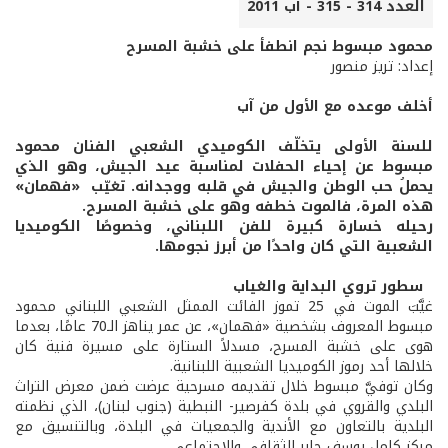
العدد 314 - 315 - آب 2011
محمود مبسوط نجم انطفأ على خشبة المسرح
إعداد: تريز منصور
أخلف موعده مع الأول من آب
للسنة الأولى يتخلّف الكوميدي الشعبي الفنان محمود
مبسوط عن إحياء الحفلات لمناسبة عيد الجيش، وهو الذي
يحملُ حب الوطن والجيش في قلبه ووجدانه. تغيّب «فهمان»
هذه المرة، فالموت خطفه وهو على خشبة المسرح.
رحيله خسارة كبيرة للفن اللبناني، وخصوصًا الكوميديا
الشعبية التي كان واحدًا من أبرز نجومها.
سطور تروي البداية والغياب
غيَّبَ الموت في 25 تموز الفائت الممثل الشعبي اللبناني محمود
مبسوط المعروف بشخصية «فهمان»، عن عمر يناهز الـ70 عامًا، بعدما
هوى على خشبة المسرح، مسدلاً الستارة على مسيرة فنية كان
خلالها أحد رموز الكوميديا الشعبية اللبنانية.
وكان توفيَّ مبسوط خلال تقديمه مسرحية عرضت ضمن معرض التراث
البلدي والقروي في بلدة كفرصير- النبطية (جنوب لبنان)، الذي نظمته
البلدية بالتعاون مع الأندية والجمعيات في البلدة، وبالتنسيق مع
مركز كامل يوسف جابر الثقافي والاجتماعي.