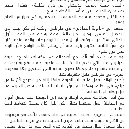
«الحياة مزحة وفرصةً للابتهاج من دون تكلفة»، هكذا اختصر
«فهمان» الحياة، التي ملأها بالضحك والفرح.
ولد الفنان محمود مبسوط المعروف بـ «فهمان» في طرابلس العام
1941.
انتسب إلى «ثانوية الحدادين» في طرابلس، ولكنه لم يكن يرغب في
التحصيل العلمي، وكان يخبر دائمًا قصة رسوبه في الصف الأول
ابتدائي لستّ مرات، وكيف أرسل مدير الثانوية بطلب والده, عندما كان
في سنّ الثانية عشرة, راجياً منه أن يسلّم بالأمر الواقع «لأن الولد
مش خرج علم».
يوم عرف والده أنه ألّف مع أصدقائه في «كشاف الجراح»، فرقة
«درابزين آغا» التي تقدم «السكتشات»، عاقبه، ولم يشفع به يومذاك
أن فرقته لاقت رواجًا، جعلها تصبح الفرقة التي تستعين بها «مدرسة
الفرير» في طرابلس خلال مهرجاناتها.
وأصبح الوالد يقفل عليه باب الغرفة مانعًا إيّاه من الخروج لأنّ «الفن
حرام» في نظره، وهكذا لم يبقََ للشاب المشاغب سوى الهرب، عبر
حبل ربطه إلى الشرفة.
حين أتمّ السادسة عشرة، أرسله والده إلى أفريقيا حيث يعمل أخواه
في الخياطة. عمل معهما نهارًا، لكن الليل كان فسحة لهوايته لعبة
الطرنيب.
السمراني، «زعيم» الجالية العربية في غانا دعمه، فألّـف مع مجمـوعة
من الهـواة فـرقـة فنـية كانت تعرض المسرحيات في بيوت اللبنانيين.
وعاد محمود لينال نصيبه من الضرب، هذه المرة على يد أخويه. سجناه