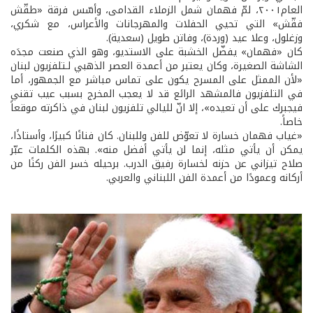
العام٢٠٠١، لمّ فهمان شمل الزملاء القدامى، وأسّس فرقة «طقّش
فقّش» التي تحيي الحفلات والمهرجانات والأعراس، مع شكري،
وزغلول، وعلا عيد (وردة)، وفاتن طويل (سعدية).
كان «فهمان» يفضّل الخشبة على الاستديو، وهو الذي صنعت مجدَه
الشاشة الصغيرة، وكان يعتبر من أعمدة العصر الذهبي لـتلفزيون لبنان
«لأن الممثل على المسرح يكون على تماس مباشر مع الجمهور، أما
في التلفزيون فالمشهد الرائع قد لا يعجب المخرج بسبب عيب تقني
فيجبرك على أن تعيده»، إلا انّ لليالي تلفزيون لبنان في ذاكرته موقعاً
خاصاً.
«غياب فهمان خسارة لا تعوّض للفن وللبنان. كان فنانًا كبيرًا، وأستاذًا،
يمكن أن يأتي مثله، إنما لن يأتي أفضل منه». بهذه الكلمات عبّر
صلاح تيزاني عن حزنه لخسارة رفيق الدرب. برحيله خسر الفن ركنًا من
أركانه وعمودًا من أعمدة الفن اللبناني والعربي.