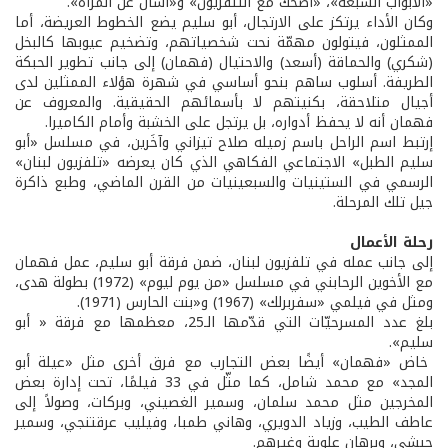
«الأبواب السبعة»، «اضحك مع التلفزيون» و«اسأل عن المرأة».
وكان الأداء يرتكز على الارتجال، أبو سليم يضع الخطوط العريضة، أما
الممثلون، فيتولون مهمّة نحت شخصياتهم، وتضخيم عيوبها كالبخل
(شكري) والحماقة (أسعد) والاحتيال (فهمان) إلى جانب تطوير الحبكة
الطريفة. أسلوب ساهم بنحو أساسي في شهرة هؤلاء الممثلين لدى
أجيال متلاحقة، بكنيتهم لا بأسمائهم الحقيقية. والمعروف عن
فهمان أنه لا يحفظ أدواره، بل يرتجل على الخشبة وأمام الكاميرا.
إرتبط اسم الراحل باسم زميله صلاح تيزاني وآخَرين، في مسلسل «أبو
سليم الطبل» الاجتماعي الفكاهي الذي كان يعرضه «تلفزيون لبنان»
الرسمي في الستينيات والسبعينيات من القرن الماضي، وطبع ذاكرة
جيل تلك المرحلة.
رحلة الأعمال
إلى جانب عمله في تلفزيون لبنان، ضمن فرقة أبو سليم، عمل فهمان
مع الأخوين الرحابني في مسلسل «من يوم ليوم» (1972) بطولة هدى،
ومثل في فيلمي «سفربرلك» (1967) و«بنت الحارس (1971).
بلغ عدد المسرحيّات التي قدّمها الـ25، معظمها مع فرقة « أبو
سليم».
خاض «فهمان» أيضًا بعض التجارب مع فرق أخرى مثل «عيلة أبو
المجد» مع محمد شامل، كما مثّل في 33 فيلمًا، تحت إدارة بعض
المخرجين مثل محمد سلمان، وسمير الغصيني، وبركات، وصولاً إلى
عاطف الطيب، وزياد الدويري، وهاني طمبا، وفيليب عرقتنجي، وسمير
حبشي، وبرهان علوية وغيرهم.