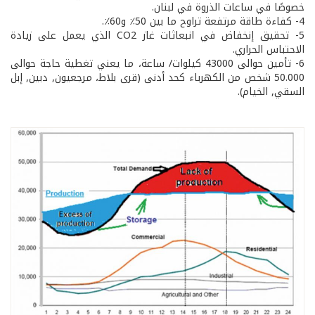
خصوصًا في ساعات الذروة في لبنان.
4- كفاءة طاقة مرتفعة تراوح ما بين 50٪ و60٪.
5- تحقيق إنخفاض في انبعاثات غاز CO2 الذي يعمل على زيادة
الاحتباس الحراري.
6- تأمين حوالى 43000 كيلوات/ ساعة، ما يعني تغطية حاجة حوالى
50.000 شخص من الكهرباء كحد أدنى (قرى بلاط، مرجعيون, دبين, إبل
السقي, الخيام).