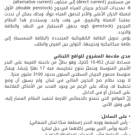
من مستقيم (direct current) إلى متناوب (alternative current).
8- تمديدات التحكم بجريان المياه المزدوج (double penstock)، الأول
لتعبئة الخزان الأعلى والآخر لتدفق المياه نزولًا. وبذلك يمكن أن تحدث
عمليتا التعبئة والتفريغ، في وقت واحد. ويستخدم هذا النظام
المزدوج (penstock) كونه يحقق الاستقرار في الجهد والطاقة
والتردد.
يؤمن تحويل الطاقة الكهربائية المتجددة (الطاقة الشمسية) إلى
طاقة ميكانيكية وتخزينها، التوازن بين العرض والطلب.
مدى ملاءمة المشروع للواقع اللبناني
مسـاحة لبنـان 10.452 كلم2، وهو يطلّ من ناحيته الغربية على البحر
الأبيض المتوسط ويتميّز بتنوع تضاريسه. فيه 17 نهرًا رئيسًا، ويقدّر
متوسط مجموع الجريان السطحي السنوي بحدود 3100 مليون متر3.
لا يوجد نظام ضخ التخزين المائي في لبنان. ولم يسبق أن وضع
تخطيط له، وذلك على الرغم من وجود العديد من الأماكن الملائمة
على الساحل أو في الداخل.
إنّ المواقع التي تتمتع بالخصائص اللازمة لتنفيذ النظام المشار إليه،
هي وفق الآتي:
• على الساحل:
- رأس الشقعة ووجه الحجر (منطقة شكا-لبنان الشمالي).
- الجيه ورأس النبي يونس (كلاهما في جبل لبنان).
- رأس البياضة ورأس الدريجات (محافظة الجنوب).