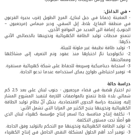
• في الداخل:
- المغيتة (حمانا في جبل لبنان)، المرج الطويل (قرب بحيرة القرعون
في منطقة البقاع)، بلاط، إبل السقي، ودير ميماس (مرجعيون –
الجنوب)، إضافة الى العديد من المواقع الأخرى.
تتمتع محطات توليد الطاقة الكهربائية وتخزينها بالخصائص الآتي
ذكرها:
1- توليد طاقة نظيفة غير ملوثة للبيئة.
2- تكنولوجيا تمّ اختبارها منذ عقود وتم التعرف إلى مشاكلها
ومعالجتها.
3- استجابة ديناميكية وسريعة للحفاظ على شبكة كهربائية مستقرة.
4- توفير احتياطي طوارئ يمكن استخدامه عندما تدعو الحاجة.
دراسة حالة
تم اختيار هضبة في قضاء مرجعيون - جنوب لبنان على بعد 2.5 كم
شمالي بلدة بلاط تتمتع بالمواصفات اللازمة لتنفيذ المشروع المشار
إليه. وبنتيجة دراسة الجدوى الاقتصادية، يتبيّن أنّ نظام توليد الطاقة
الكهربائية وتخزينها يتيح الكثير من المزايا التي تشمل الآتي:
1- تكلفة إنتاج منافسة جدًا لسعر إنتاج مؤسسة كهرباء لبنان الذي
هو أصلًا تحت مستوى التكلفة.
2- توليد الطاقة الكهربائية وتخزينها مع التحكم بالتوليد وفق الحاجة.
3- توفير أحد أهم الحلول لمشكلة النقص الحاصل في إنتاج الكهرباء