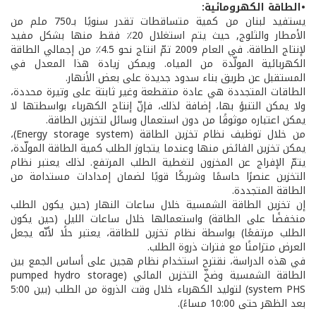
•الطاقة الكهرومائية:
يستفيد لبنان من كمية متساقطات تقدر سنويًا بـ750 ملم من
الأمطار والثلوج, حيث يتم استغلال 20٪ فقط منها بشكل مفيد
لإنتاج الطاقة. في العام 2009 تمّ انتاج نحو 4.5٪ من إجمالي الطاقة
الكهربائية المولّدة من المياه. ويمكن زيادة هذا المعدل في
المستقبل عن طريق بناء سدود جديدة على بعض الأنهار.
الطاقات المتجددة هي عادة متقطعة وغير ثابتة على وتيرة محددة،
ولا يمكن التنبؤ بها، إضافة لذلك، فإنّ إنتاج الكهرباء بواسطتها لا
يمكن اعتباره موثوقًا من دون استعمال وسائل لتخزين الطاقة.
من خلال توظيف نظام تخزين الطاقة (Energy storage system)،
يمكن تخزين الفائض منها وعندما يتجاوز الطلب كمية الطاقة المولّدة،
يتمّ الإفراج عن المخزون لتغطية الطلب المرتفع. لذلك يعتبر نظام
التخزين عنصرًا حاسمًا وشريكًا قويًا لضمان إمدادات مستدامة من
الطاقة المتجددة.
إن تخزين الطاقة الشمسية خلال ساعات النهار (حين يكون الطلب
منخفضًا على الطاقة) واستعمالها خلال ساعات الليل (حين يكون
الطلب مرتفعًا) بواسطة نظام تخزين للطاقة، يعتبر حلًا لأنّه يجعل
العرض متزامنًا مع فترات ذروة الطلب.
في هذه الدراسة، نقترح استخدام نظام هجين على أساس الجمع بين
الطاقة الشمسية وضخّ التخزين المائي (pumped hydro storage
system PHS) لتوليد الكهرباء خلال وقت الذروة من الطلب (بين 5:00
بعد الظهر حتى 10:00 مساءً).