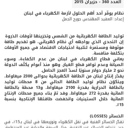
العدد 360 - حزيران 2015
نظام يوفّر أحد أهم الحلول لأزمة الكهرباء في لبنان
إعداد: العقيد المهندس جورج الجمل
توليد الطاقة الكهربائية من الشمس وتخزينها لأوقات الذروة
إن التحدي الذي يواجهه أي نظام كهربائي، هو تقديم طاقة
موثوقة ومستمرة لتلبية احتياجات الاقتصاد في جميع الأوقات
بتكلفة منافسة.
يعاني قطاع الكهرباء في لبنان من عدم الكفاءة، وسوء
الصيانة وعدم توافر قطع الغيار. وهو منذ أعوام يكلّف الدولة
نحو 2 مليار دولار سنويًا لسدّ العجز الحاصل.
يقدّر إنتاج لبنان من الطاقة الكهربائية بحوالى 2300 ميغاواط،
ويتكوّن نظام توليد الطاقة الحالي من 8 محطات توليد
بالطاقة الحرارية بقدرة 2100 ميغاواط، و13 محطة بالطاقة
المائية بقدرة 272 ميغاواط، وقد تمّ بناء جميع محطات الإنتاج
المائية خلال الستينيات وانخفضت طاقتها الإنتاجية بنسبة
15٪.
الخسائر (LOSSES)
تقدّر الخسائر الفنية في نقل الكهرباء وتوزيعها في لبنان بـ15٪، في
حين تتجاوز الخسائر غير التقنية، مثل السرقة والجباية غير المنتظمة،