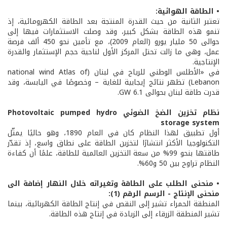
• الطاقة الهوائية:
تعتبر الثانية من حيث القدرة المنتجة بعد الطاقة الكهرومائية، إذ
تنمو هذه الطاقة بشكل كبير، وقد وصلت الاستثمارات فيها إلى
حوالى 50 مليار يورو (العام 2009)، مع تأمين نحو 450 ألف فرصة
عمل، وهي ما زالت تحتل المركز الأول لناحية حجم الإستثمار والقدرة
الإنتاجية.
في «الأطلس الوطني للرياح في لبنان (national wind Atlas of
Lebanon) تظهر نتائج إيجابية للغاية – وخصوصًا في اليابسة، وقد
قدرت طاقة لبنان بحوالى 6.1 GW.
نظام تخزين الضخ الضوئي Photovoltaic pumped hydro
storage system
أول تطبيق لهذا النظام كان في العام 1890، وهو حاليًا يمثّل
التكنولوجيا الأكثر انتشارًا لتخزين الطاقة على نطاق واسع، إذ تقدّر
طاقتها بنحو 99% من سعة التخزين العالمية للطاقة، علمًا أن كفاءة
النظام تراوح بين 50 و60%.
• منحنى الطلب على الطاقة وتغيراته خلال النهار إضافة الى
منحنى الإنتاج - الرسم الرقم (1):
المنطقة الحمراء تشير إلى النقص في إنتاج الطاقة الكهربائية، بينما
تشير المنطقة الزرقاء إلى الزيادة في إنتاج هذه الطاقة.