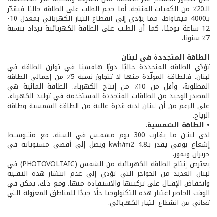
الـ20٪ من الكميات المنتجة. أما حجم الطلب على الطاقة حاليًا فيقدّر
بـ4000 ميغاواط، مما يؤدي إلى انقطاع التيار الكهربائي بمعدل 10-
12 ساعة يوميًا، كما أن الطلب على الطاقة الكهربائية يزداد بنسبة
7٪ سنويًا.
الطاقة المتجددة في لبنان
تؤدّي الطاقة المتجددة حاليًا دورًا هامشيًا في توازن الطاقة في
لبنان. فالطاقة المولّدة منها لا تتجاوز نسبة 5٪ من إجمالي الطاقة
المطلوبة، وأقل من 10٪ من إنتاج الكهرباء. الطاقة المائية هي
المصدر الوحيد من الطاقات المتجددة المستخدمة في توليد الكهرباء،
على الرغم من أن لبنان لديه قدرة عالية من الطاقة الشمسية وطاقة
الرياح.
• الطاقة الشمسية:
لدى لبنان ما يقارب 300 يوم مشمـس في السنة، مع متــوســط
إشعاع يومي يقدر بـ4.8 kwh/m2 ويصل إلى أقصى مستوياته في
حزيران وتموز.
يعترض إنتاج الطاقة الكهربائية من الشمس (PHOTOVOLTAIC) في
لبنان العديد من الحواجز التي تؤدي إلى عدم انتشار هذه التقنية
وانخفاض الإقبال على تركيبها والاستفادة منها. ومع ذلك، يمكن في
الوقت الحاضر اعتبار هذه التكنولوجيا حلًا جيدًا للمناطق المعزولة التي
تعاني من انقطاع التيار الكهربائي.