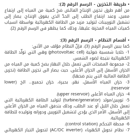
• طريقة التخزين - الرسم الرقم (2):
من أهم طرق تخزين الإنتاج الفائض ضخ كمية من المياه إلى ارتفاع
معين، وعند ارتفاع الطلب إلى الحدّ الذي يفوق الإنتاج، يصار إلى
تشغيل التوربينات لتوليد مزيد من الطاقة الكهربائية بواسطة انسياب
كميات المياه المخزنة عليها، وذلك كما يظهر في الرسم الرقم (2).
• أقسام النظام - الرسم الرقم (3):
كما يبين الرسم الرقم (3)، فإنّ النظام مؤلف من الآتي:
1- خلايا شمسية ضوئية (photovoltaic cell) وهي التي تولّد الطاقة
الكهربائية نتيجة لضوء الشمس.
2- مجموعة المضخات التي تعمل خلال النهار بضخ كمية من المياه من
الخزان الأسفل إلى الخزان الأعلى، حيث يصار الى تخزين الطاقة (تخزين
الطاقة المائية التي يتم ضخها).
3- خزان المياه الأسفل، نهر، بحيرة، خزان تجميع... الخ (lower
reservoir).
4- خزان المياه الأعلى (upper reservoir).
5- توربين/مولد (turbine/generator) لتوليد الطاقة الكهربائية التي
تعمل خلال الليل أو عند الطلب، وذلك بتدفق المياه من الخزان الأعلى
إلى الأسفل، الأمر الذي يؤدي لتشغيل التوربين ودورانه وتوليده للطاقة
الكهربائية.
6- محطة التحكم (control station).
7- نظام تحويل الكهرباء (AC/DC inverter) لتحويل التيار الكهربائي