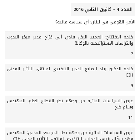
العدد 4 - كانون الثاني 2016
الأمن القومي في لبنان: أي سياسة مائية؟
كلمة الافتتاح: العميد الركن فادي أبي فرّاج مدير مركز البحوث
والدّراسات الإستراتيجية بالوكالة
7
كلمة الدكتور زياد الصايغ المدير التنفيذي لملتقى التأثير المدني
CIH.
9
عرض السياسات المائية من وجهة نظر القطاع العام: المهندس
وسام كنج.
11
عرض السياسات المائية من وجهة نظر المجتمع المدني: المهندس
فهد سقّال رئيس المجلس التنفيذي لملتقى التأثير المدني CIH.