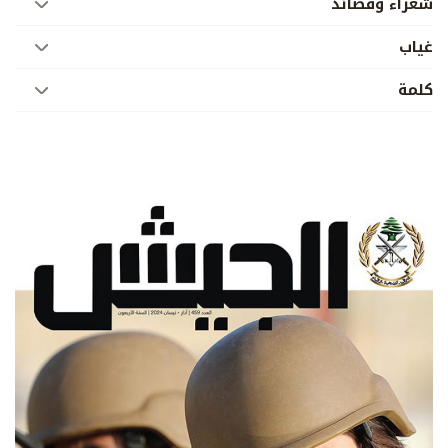
شعراء وقصائد
غياب
كلمة