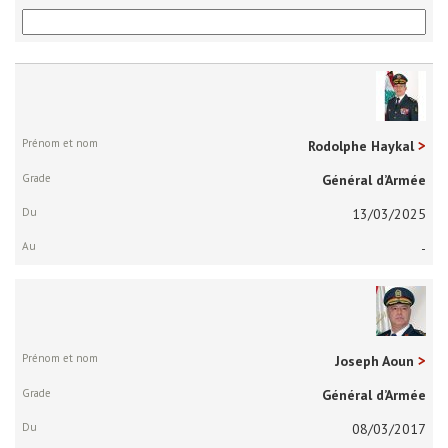
Prénom
et
nom
Rodolphe Haykal
Grade
Général d’Armée
Du
13/03/2025
Au
-
Joseph Aoun
Général d’Armée
08/03/2017