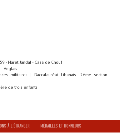
959 - Haret Jandal - Caza de Chouf
 - Anglais
ces militaires | Baccalauréat Libanais- 2ème section-
père de trois enfants
ONS À L'ÉTRANGER
MÉDAILLES ET HONNEURS